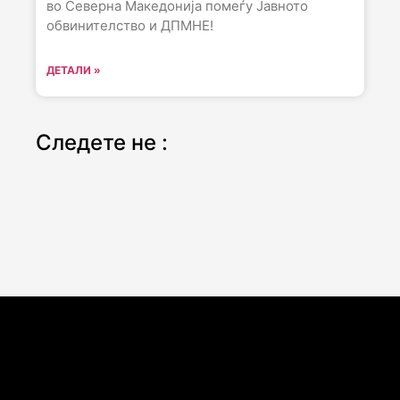
во Северна Македонија помеѓу Јавното
обвинителство и ДПМНЕ!
ДЕТАЛИ »
Следете не :