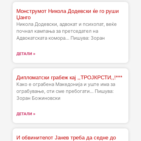
Монструмот Никола Додевски ќе го руши
Џанго
Никола Додевски, адвокат и психопат, веќе
почнал кампања за претседател на
Адвокатската комора… Пишува: Зоран
ДЕТАЛИ »
Дипломатски грабеж кај ,,ТРОЈКРСТИ,,!***
Како е ограбена Македонија и уште има за
ограбување, оти сме пребогати… Пишува:
Зоран Божиновски
ДЕТАЛИ »
И обвинителот Јанев треба да седне до