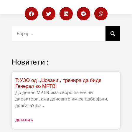
Новитети :
ЂУЗО од ,,Џовани,, тренира да биде
Генерал во МРТВ!
До денес МРТВ има скоро па вечни
директори, ама деновите им се одбројани,
доаѓа ЂУЗО…
ДЕТАЛИ »