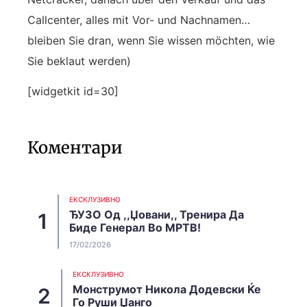
Callcenter, alles mit Vor- und Nachnamen…
bleiben Sie dran, wenn Sie wissen möchten, wie
Sie beklaut werden)
[widgetkit id=30]
Коментари
EКСКЛУЗИВНО
ЂУЗО Од ,,Џовани,, Тренира Да
Биде Генерал Во МРТВ!
17/02/2026
EКСКЛУЗИВНО
Монструмот Никола Додевски Ќе
Го Руши Џанго