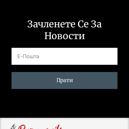
Зачленете Се За
Новости
Прати