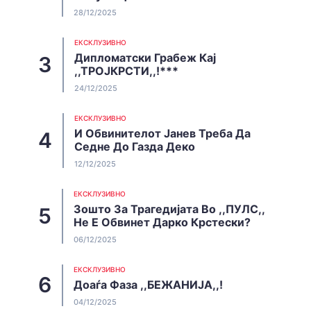
28/12/2025
EКСКЛУЗИВНО
Дипломатски Грабеж Кај
,,ТРОЈКРСТИ,,!***
24/12/2025
EКСКЛУЗИВНО
И Обвинителот Јанев Треба Да
Седне До Газда Деко
12/12/2025
EКСКЛУЗИВНО
Зошто За Трагедијата Во ,,ПУЛС,,
Не Е Обвинет Дарко Крстески?
06/12/2025
EКСКЛУЗИВНО
Доаѓа Фаза ,,БЕЖАНИЈА,,!
04/12/2025