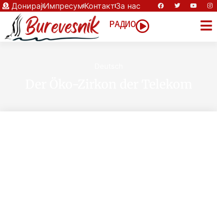
Донирај
Импресум
Контакт
За нас
РАДИО
Deutsch
Der Öko-Zirkon der Telekom