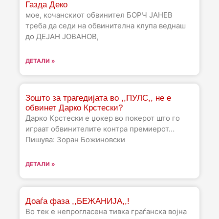
Газда Деко
мое, кочанскиот обвинител БОРЧ ЈАНЕВ
треба да седи на обвинителна клупа веднаш
до ДЕЈАН ЈОВАНОВ,
ДЕТАЛИ »
Зошто за трагедијата во ,,ПУЛС,, не е
обвинет Дарко Крстески?
Дарко Крстески е џокер во покерот што го
играат обвинителите контра премиерот…
Пишува: Зоран Божиновски
ДЕТАЛИ »
Доаѓа фаза ,,БЕЖАНИЈА,,!
Во тек е непрогласена тивка граѓанска војна