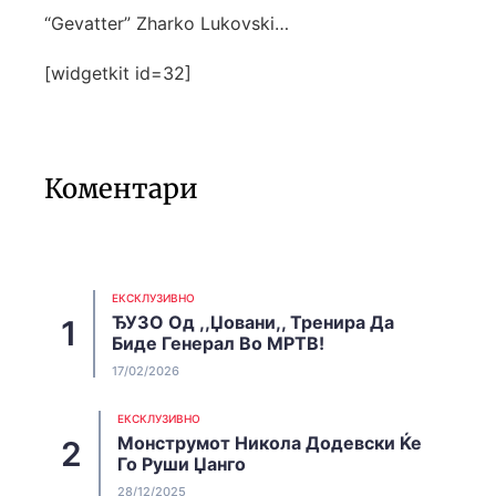
“Gevatter” Zharko Lukovski…
[widgetkit id=32]
Коментари
EКСКЛУЗИВНО
ЂУЗО Од ,,Џовани,, Тренира Да
Биде Генерал Во МРТВ!
17/02/2026
EКСКЛУЗИВНО
Монструмот Никола Додевски Ќе
Го Руши Џанго
28/12/2025