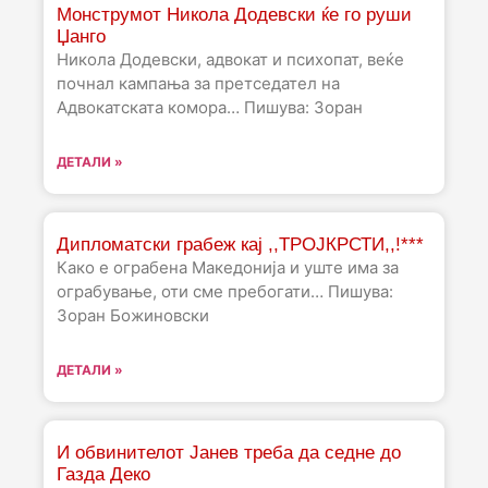
Монструмот Никола Додевски ќе го руши
Џанго
Никола Додевски, адвокат и психопат, веќе
почнал кампања за претседател на
Адвокатската комора… Пишува: Зоран
ДЕТАЛИ »
Дипломатски грабеж кај ,,ТРОЈКРСТИ,,!***
Како е ограбена Македонија и уште има за
ограбување, оти сме пребогати… Пишува:
Зоран Божиновски
ДЕТАЛИ »
И обвинителот Јанев треба да седне до
Газда Деко