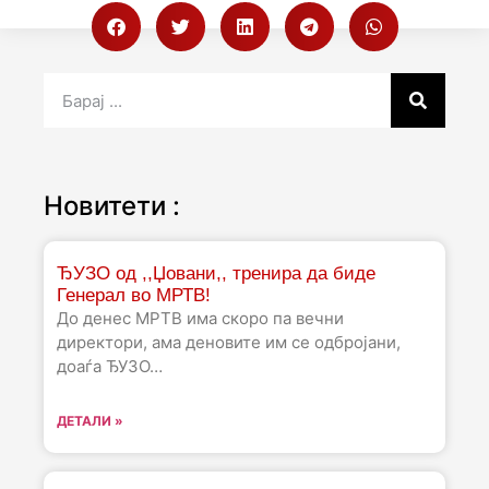
Новитети :
ЂУЗО од ,,Џовани,, тренира да биде
Генерал во МРТВ!
До денес МРТВ има скоро па вечни
директори, ама деновите им се одбројани,
доаѓа ЂУЗО…
ДЕТАЛИ »