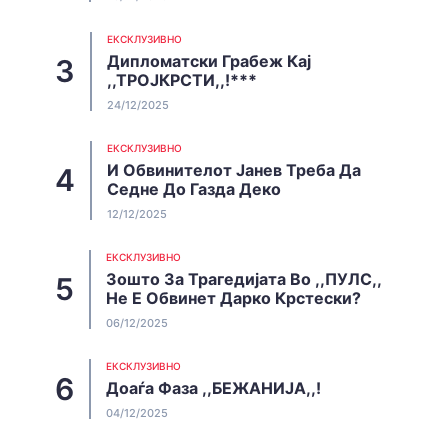
EКСКЛУЗИВНО
Дипломатски Грабеж Кај
,,ТРОЈКРСТИ,,!***
24/12/2025
EКСКЛУЗИВНО
И Обвинителот Јанев Треба Да
Седне До Газда Деко
12/12/2025
EКСКЛУЗИВНО
Зошто За Трагедијата Во ,,ПУЛС,,
Не Е Обвинет Дарко Крстески?
06/12/2025
EКСКЛУЗИВНО
Доаѓа Фаза ,,БЕЖАНИЈА,,!
04/12/2025