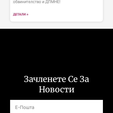
обвинителство и ДПМНЕ!
ДЕТАЛИ »
Следете не :
Зачленете Се За
Новости