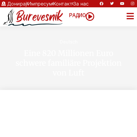
Донирај
Импресум
Контакт
За нас
РАДИО
Deutsch
Eine 820 Millionen Euro
schwere familiäre Projektion
von Luft