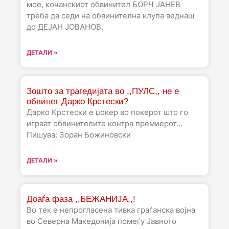
мое, кочанскиот обвинител БОРЧ ЈАНЕВ
треба да седи на обвинителна клупа веднаш
до ДЕЈАН ЈОВАНОВ,
ДЕТАЛИ »
Зошто за трагедијата во ,,ПУЛС,, не е
обвинет Дарко Крстески?
Дарко Крстески е џокер во покерот што го
играат обвинителите контра премиерот…
Пишува: Зоран Божиновски
ДЕТАЛИ »
Доаѓа фаза ,,БЕЖАНИЈА,,!
Во тек е непрогласена тивка граѓанска војна
во Северна Македонија помеѓу Јавното