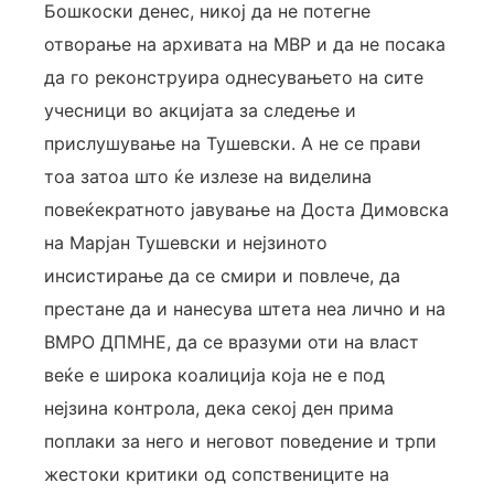
Бошкоски денес, никој да не потегне
отворање на архивата на МВР и да не посака
да го реконструира однесувањето на сите
учесници во акцијата за следење и
прислушување на Тушевски. А не се прави
тоа затоа што ќе излезе на виделина
повеќекратното јавување на Доста Димовска
на Марјан Тушевски и нејзиното
инсистирање да се смири и повлече, да
престане да и нанесува штета неа лично и на
ВМРО ДПМНЕ, да се вразуми оти на власт
веќе е широка коалиција која не е под
нејзина контрола, дека секој ден прима
поплаки за него и неговот поведение и трпи
жестоки критики од сопствениците на