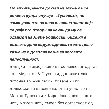
Од архивираните докази ќе може да се
реконструира случајот „Тушевски„ по
заминувањето на оваа извршна власт која
случајот го отвори на начин да му се
одмазди на Љубе Бошкоски, бидејќи е
оценето дека седумгодишната затворска
казна не е доволна казна за неговата
непослушност.
Бидејќи не знаеја како да се извлечат од таа
кал, Мијалков & Груевски, дополнително
потонаа во жив песок, товарејќи го
Бошкоски за давење налог за убиство на
Марјан Тушевски и Кире Јанев, нешто што
ниту можел, ниту смеел без согласност од