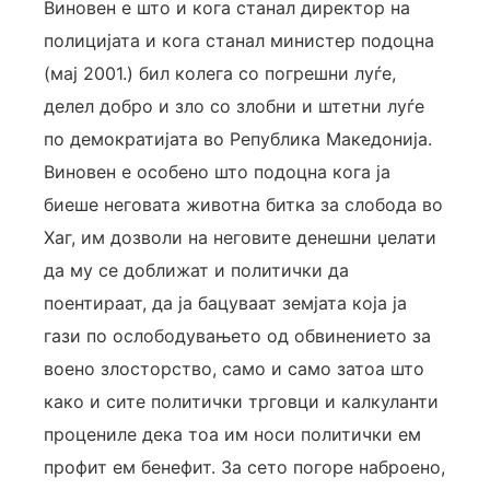
Виновен е што и кога станал директор на
полицијата и кога станал министер подоцна
(мај 2001.) бил колега со погрешни луѓе,
делел добро и зло со злобни и штетни луѓе
по демократијата во Република Македонија.
Виновен е особено што подоцна кога ја
биеше неговата животна битка за слобода во
Хаг, им дозволи на неговите денешни џелати
да му се доближат и политички да
поентираат, да ја бацуваат земјата која ја
гази по ослободувањето од обвинението за
воено злосторство, само и само затоа што
како и сите политички трговци и калкуланти
процениле дека тоа им носи политички ем
профит ем бенефит. За сето погоре наброено,