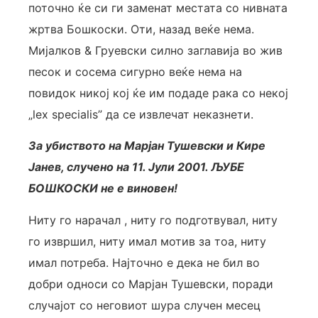
поточно ќе си ги заменат местата со нивната
жртва Бошкоски. Оти, назад веќе нема.
Мијалков & Груевски силно заглавија во жив
песок и сосема сигурно веќе нема на
повидок никој кој ќе им подаде рака со некој
„lex specialis” да се извлечат неказнети.
За убиството на Марјан Тушевски и Кире
Јанев, случено на 11. Јули 2001. ЉУБЕ
БОШКОСКИ не е виновен!
Ниту го нарачал , ниту го подготвувал, ниту
го извршил, ниту имал мотив за тоа, ниту
имал потреба. Најточно е дека не бил во
добри односи со Марјан Тушевски, поради
случајот со неговиот шура случен месец