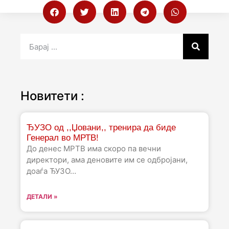
Новитети :
ЂУЗО од ,,Џовани,, тренира да биде
Генерал во МРТВ!
До денес МРТВ има скоро па вечни
директори, ама деновите им се одбројани,
доаѓа ЂУЗО…
ДЕТАЛИ »