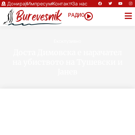
Донирај
Импресум
Контакт
За нас
РАДИО
Eксклузивно
Доста Димовска е нарачател
на убиството на Тушевски и
Јанев