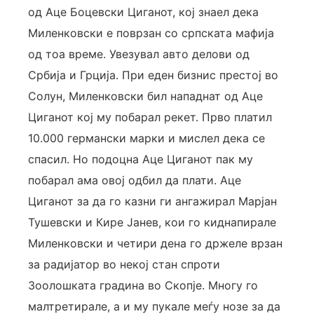
од Аце Боцевски Циганот, кој знаел дека
Миленковски е поврзан со српската мафија
од тоа време. Увезувал авто делови од
Србија и Грција. При еден бизнис престој во
Солун, Миленковски бил нападнат од Аце
Циганот кој му побарал рекет. Прво платил
10.000 германски марки и мислел дека се
спасил. Но подоцна Аце Циганот пак му
побарал ама овој одбил да плати. Аце
Циганот за да го казни ги ангажирал Марјан
Тушевски и Кире Јанев, кои го киднапирале
Миленковски и четири дена го држеле врзан
за радијатор во некој стан спроти
Зоолошката градина во Скопје. Многу го
малтретирале, а и му пукале меѓу нозе за да