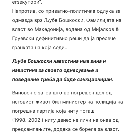
егзекутори“.
Напротив, со приватно-политичка одлука за
одмазда врз Љубе Бошкоски, Фамилијата на
власт во Македонија, водена од Мијалков &
Груевски дефинитивно реши да ја пресече
гранката на која седи…
Љубе Бошкоски навистина има вина и
навистина за своето однесување и
поведение треба да биде санкциониран.
Виновен е затоа што во погрешен дел од
неговиот живот бил министер на полиција на
погрешна партија која ниту тогаш
(1998.-2002.) ниту денес не личи на онаа од
предкампањите, додека се борела за власт.