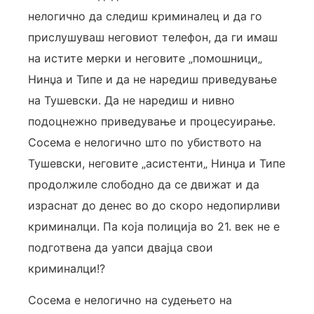
нелогично да следиш криминалец и да го
прислушуваш неговиот телефон, да ги имаш
на истите мерки и неговите „помошници„
Нинџа и Типе и да не наредиш приведување
на Тушевски. Да не наредиш и нивно
подоцнежно приведување и процесуирање.
Сосема е нелогично што по убиството на
Тушевски, неговите „асистенти„ Нинџа и Типе
продолжиле слободно да се движат и да
израснат до денес во до скоро недопирливи
криминалци. Па која полиција во 21. век не е
подготвена да уапси двајца свои
криминалци!?
Сосема е нелогично на судењето на