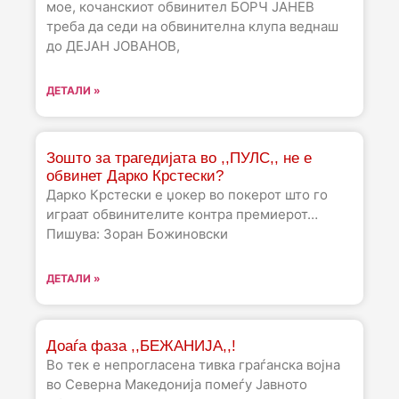
мое, кочанскиот обвинител БОРЧ ЈАНЕВ
треба да седи на обвинителна клупа веднаш
до ДЕЈАН ЈОВАНОВ,
ДЕТАЛИ »
Зошто за трагедијата во ,,ПУЛС,, не е
обвинет Дарко Крстески?
Дарко Крстески е џокер во покерот што го
играат обвинителите контра премиерот…
Пишува: Зоран Божиновски
ДЕТАЛИ »
Доаѓа фаза ,,БЕЖАНИЈА,,!
Во тек е непрогласена тивка граѓанска војна
во Северна Македонија помеѓу Јавното