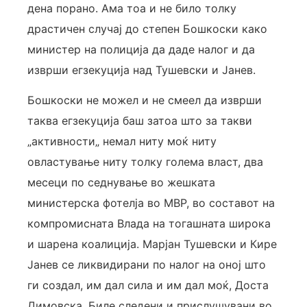
дена порано. Ама тоа и не било толку
драстичен случај до степен Бошкоски како
министер на полиција да даде налог и да
изврши егзекуција над Тушевски и Јанев.
Бошкоски не можел и не смеел да изврши
таква егзекуција баш затоа што за такви
„активности„ немал ниту моќ ниту
овластување ниту толку голема власт, два
месеци по седнување во жешката
министерска фотелја во МВР, во составот на
компромисната Влада на тогашната широка
и шарена коалиција. Марјан Тушевски и Кире
Јанев се ликвидирани по налог на оној што
ги создал, им дал сила и им дал моќ, Доста
Димовска. Биле следени и прислушувани во