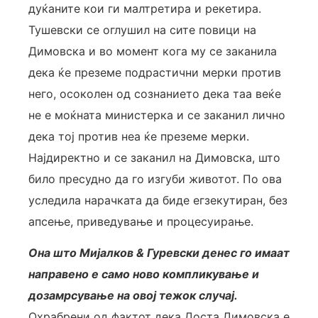
дуќаните кои ги малтретира и рекетира.
Тушевски се оглушил на сите повици на
Димовска и во момент кога му се заканила
дека ќе преземе подрастични мерки против
него, осоколен од сознанието дека таа веќе
не е моќната министерка и се заканил лично
дека тој против неа ќе преземе мерки.
Најдиректно и се заканил на Димовска, што
било пресудно да го изгуби животот. По ова
уследила нарачката да биде егзекутиран, без
апсење, приведување и процесуирање.
Она што Мијалков & Гуревски денес го имаат
направено е само ново компликување и
дозамрсување на овој тежок случај.
Охрабрени од фактот дека Доста Димовска е