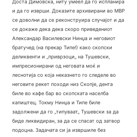
Доста Димовска, ниту умеел да го испланира
и да го изврши. Доказите архивирани во МВР
се доволни да се реконструира случајот и да
се докаже дека дека скоро приведениот
Александар Василевски Нинџа и неговиот
братучед (на прекар Типе!) како скопски
деликвенти и „приврзоци„ на Тушевски,
импресионирани од неговата моќ и
леснотија со која неказнето го следеле во
неговите рекет походи низ Скопје, дента
биле во кафе бар во скопската населба
капиштец. Токму Нинџа и Типе биле
задолжени да го „типуваат„ Тушевски за да
биде ликвидиран, за да се спасат од затвор
подоцна. Задачата си ја извршиле без