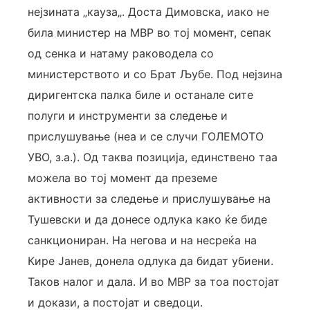
нејзината „кауза„. Доста Димовска, иако не
била министер на МВР во тој момент, сепак
од сенка и натаму раководела со
министерството и со Брат Љубе. Под нејзина
диригентска палка биле и останале сите
полуги и инструменти за следење и
прислушување (неа и се случи ГОЛЕМОТО
УВО, з.а.). Од таква позиција, единствено таа
можела во тој момент да преземе
активности за следење и прислушување на
Тушевски и да донесе одлука како ќе биде
санкциониран. На негова и на несреќа на
Кире Јанев, донела одлука да бидат убиени.
Таков налог и дала. И во МВР за тоа постојат
и докази, а постојат и сведоци.