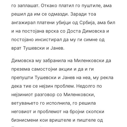
го заплашат. Откако платил го пуштиле, ама
решил да им се одмазди. Заради тоа
ангажирал платени убијци од Србија, ама бил
и на постојана врска со Доста Димовска и
постојано инсистирал да му ги симне од
врат Тушевски и Јанев.
Димовска му забранила на Миленковски да
презема самостојни акции и да и ги
препушти Тушевски и Јанев на неа, му рекла
дека тие се нејзин проблем. Недолго по
нејзиниот разговор со Миленковски,
ветувањето го исполнила, го решила
неговиот и проблемот на бројни скопски
бизнисмени кои вриштеле и пиштеле од