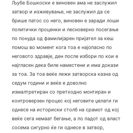
Љубе Бошкоски е виновен ама не заслужил
затвор и изживување, не заслужил да се
брише патос со него, виновен е заради лоши
политички проценки и лесноверно посегање
по понуда од фамилијарен пријател за кеш
помош во момент кога тоа е најопасно по
неговото здравје, ден после избори по кои е
најгласен дека биле наместени и има докази
за тоа. За тоа веќе лежи затворска казна од
седум години и веќе е доволно
измалтретиран со претходно монтиран и
контроверзен процес кој неговите џелати ги
однесе на историски столб на срамот од кој
веќе сега немаат бегање, а по падот од власт
сосема сигурно ќе ги однесе в затвор,