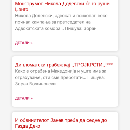
Монструмот Никола Додевски ќе го руши
Џанго
Никола Додевски, адвокат и психопат, веќе
почнал кампања за претседател на
Адвокатската комора… Пишува: Зоран
ДЕТАЛИ »
Дипломатски грабеж кај ,,ТРОЈКРСТИ,,!***
Како е ограбена Македонија и уште има за
ограбување, оти сме пребогати… Пишува:
Зоран Божиновски
ДЕТАЛИ »
И обвинителот Јанев треба да седне до
Газда Деко