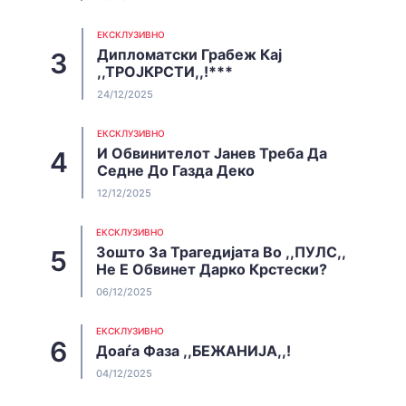
EКСКЛУЗИВНО
Дипломатски Грабеж Кај
,,ТРОЈКРСТИ,,!***
24/12/2025
EКСКЛУЗИВНО
И Обвинителот Јанев Треба Да
Седне До Газда Деко
12/12/2025
EКСКЛУЗИВНО
Зошто За Трагедијата Во ,,ПУЛС,,
Не Е Обвинет Дарко Крстески?
06/12/2025
EКСКЛУЗИВНО
Доаѓа Фаза ,,БЕЖАНИЈА,,!
04/12/2025