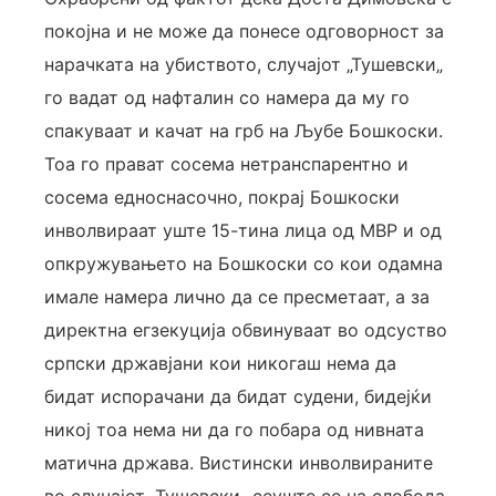
покојна и не може да понесе одговорност за
нарачката на убиството, случајот „Тушевски„
го вадат од нафталин со намера да му го
спакуваат и качат на грб на Љубе Бошкоски.
Тоа го прават сосема нетранспарентно и
сосема едноснасочно, покрај Бошкоски
инволвираат уште 15-тина лица од МВР и од
опкружувањето на Бошкоски со кои одамна
имале намера лично да се пресметаат, а за
директна егзекуција обвинуваат во одсуство
српски државјани кои никогаш нема да
бидат испорачани да бидат судени, бидејќи
никој тоа нема ни да го побара од нивната
матична држава. Вистински инволвираните