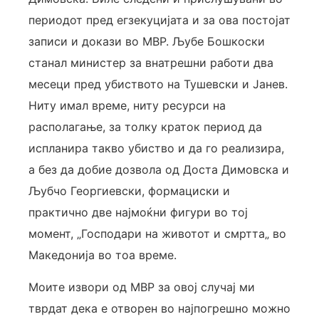
периодот пред егзекуцијата и за ова постојат
записи и докази во МВР. Љубе Бошкоски
станал министер за внатрешни работи два
месеци пред убиството на Тушевски и Јанев.
Ниту имал време, ниту ресурси на
располагање, за толку краток период да
испланира такво убиство и да го реализира,
а без да добие дозвола од Доста Димовска и
Љубчо Георгиевски, формациски и
практично две најмоќни фигури во тој
момент, „Господари на животот и смртта„ во
Македонија во тоа време.
Моите извори од МВР за овој случај ми
тврдат дека е отворен во најпогрешно можно