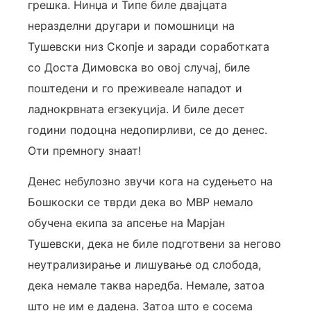
грешка. Нинџа и Типе биле двајцата
неразделни другари и помошници на
Тушевски низ Скопје и заради соработката
со Доста Димовска во овој случај, биле
поштедени и го преживеале нападот и
ладнокрвната егзекуција. И биле десет
години подоцна недопирливи, се до денес.
Оти премногу знаат!
Денес небулозно звучи кога на судењето на
Бошкоски се тврди дека во МВР немало
обучена екипа за апсење на Марјан
Тушевски, дека не биле подготвени за негово
неутрализирање и лишување од слобода,
дека немале таква наредба. Немале, затоа
што не им е дадена. Затоа што е сосема