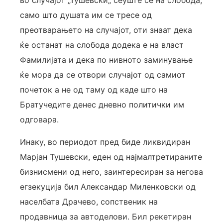
во случајот „Тушевски„ сеуште се на слобода,
само што душата им се тресе од
преотварањето на случајот, оти знаат дека
ќе останат на слобода додека е на власт
Фамилијата и дека по нивното заминување
ќе мора да се отвори случајот од самиот
почеток а не од таму од каде што на
Братучедите денес дневно политички им
одговара.
Инаку, во периодот пред биде ликвидиран
Марјан Тушевски, еден од најмалтретираните
бизнисмени од него, заинтересиран за негова
егзекуција бил Александар Миленковски од
населбата Драчево, сопственик на
продавница за автоделови. Бил рекетиран