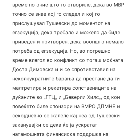
време по оние што го отвориле, дека во МВР
точно се знае кој го следел и кој го
прислушувал Тушевски до моментот на
егзекуција, дека требало и можело да биде
приведен и притворен, дека воопшто немало
потреба од егзекуција. Но, во погрешно
време влегол во конфликт со тогаш моќната
Доста Димовска и и се спротивставил на
неколкукратните барања да престане да ги
малтретира и рекетира сопствениците на
дуќаните во „ГТЦ„ и „Беверли Хилс„, од кои
повеќето биле спонзори на ВМРО ДПМНЕ и
секојдневно се жалеле кај неа од Тушевски
заканувајќи се дека ќе ја ускратат
натамошната финансиска поддршка на