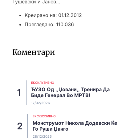
Тушевски и Јанев…
Kреирано на: 01.12.2012
Прегледано: 110.036
Коментари
EКСКЛУЗИВНО
ЂУЗО Од ,,Џовани,, Тренира Да
Биде Генерал Во МРТВ!
17/02/2026
EКСКЛУЗИВНО
Монструмот Никола Додевски Ќе
Го Руши Џанго
28/12/2025