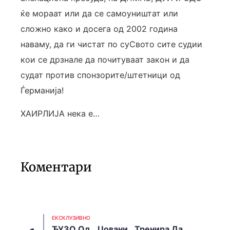
ќе мораат или да се самоуништат или
сложно како и досега од 2002 година
наваму, да ги чистат по суСвото сите судии
кои се дрзнале да почитуваат закон и да
судат против спонзорите/штетници од
Ѓерманија!
ХАИРЛИЈА нека е…
Коментари
EКСКЛУЗИВНО
ЂУЗО Од ,,Џовани,, Тренира Да