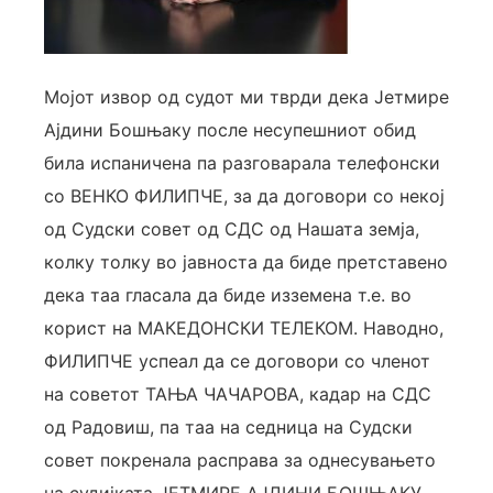
Мојот извор од судот ми тврди дека Јетмире
Ајдини Бошњаку после несупешниот обид
била испаничена па разговарала телефонски
со ВЕНКО ФИЛИПЧЕ, за да договори со некој
од Судски совет од СДС од Нашата земја,
колку толку во јавноста да биде претставено
дека таа гласала да биде изземена т.е. во
корист на МАКЕДОНСКИ ТЕЛЕКОМ. Наводно,
ФИЛИПЧЕ успеал да се договори со членот
на советот ТАЊА ЧАЧАРОВА, кадар на СДС
од Радовиш, па таа на седница на Судски
совет покренала расправа за однесувањето
на судијката ЈЕТМИРЕ АЈДИНИ БОШЊАКУ,