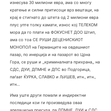
изнесува 30 милиони евра, ама со многу
кратење и силни притисоци врз вештаци, на
крај е стигнато до штета од 2 милиони евра
плус упте толку камати, износ кој ТЕЛЕКОМ
мора да го плати на ФОКУСНЕТ ДОО Штип,
ама со тоа СЕ РУШИ ДЕЦЕНИСКИОТ
МОНОПОЛ на Германците на овдешниот
пазар, по инерција и на пазарот во Црна
Гора, се руши и ,,криминалната прихрана,, на
СДС, ДУИ, ДПМНЕ и ДПС во Подгорица,
паѓаат ЌУРКА, СЛАВКО и ЉУШЕВ, итн., итн.,
итн…
Има уште други помали и индиректни
последици кои ги произведува оваа
апелациона пресуда, па ДПМНЕ, ДУИ и СДС