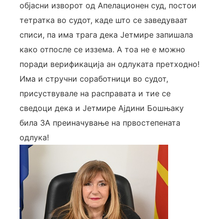
објасни изворот од Апелационен суд, постои
тетратка во судот, каде што се заведуваат
списи, па има трага дека Јетмире запишала
како отпосле се иззема. А тоа не е можно
поради верификација ан одлуката претходно!
Има и стручни соработници во судот,
присуствувале на расправата и тие се
сведоци дека и Јетмире Ајдини Бошњаку
била ЗА преиначување на првостепената
одлука!