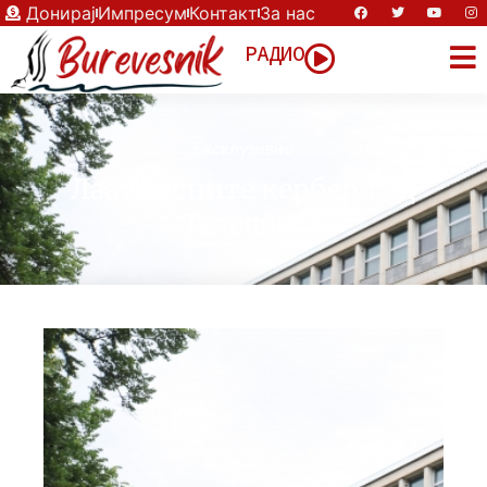
Донирај
Импресум
Контакт
За нас
РАДИО
Eксклузивно
Лаат бесните кербери од
Телеком!