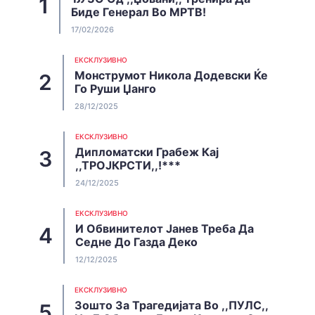
Биде Генерал Во МРТВ!
17/02/2026
EКСКЛУЗИВНО
Монструмот Никола Додевски Ќе
Го Руши Џанго
28/12/2025
EКСКЛУЗИВНО
Дипломатски Грабеж Кај
,,ТРОЈКРСТИ,,!***
24/12/2025
EКСКЛУЗИВНО
И Обвинителот Јанев Треба Да
Седне До Газда Деко
12/12/2025
EКСКЛУЗИВНО
Зошто За Трагедијата Во ,,ПУЛС,,