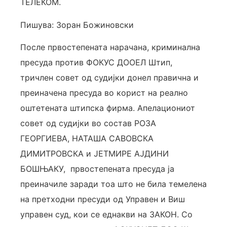
ТЕЛЕКОМ.
Пишува: Зоран Божиновски
После првостепената нарачана, криминална
пресуда против ФОКУС ДООЕЛ Штип,
тричлен совет од судијки донел правична и
преиначена пресуда во корист на реално
оштетената штипска фирма. Апелациониот
совет од судијки во состав РОЗА
ГЕОРГИЕВА, НАТАША САВОВСКА
ДИМИТРОВСКА и ЈЕТМИРЕ АЈДИНИ
БОШЊАКУ, првостепената пресуда ја
преиначиле заради тоа што не била темелена
на претходни пресуди од Управен и Виш
управен суд, кои се еднакви на ЗАКОН. Со