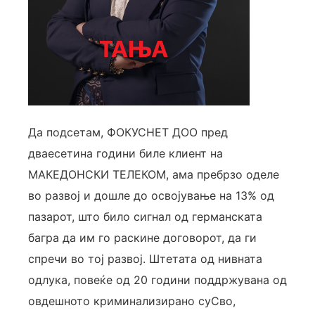
Да подсетам, ФОКУСНЕТ ДОО пред
дваесетина години биле клиент на
МАКЕДОНСКИ ТЕЛЕКОМ, ама пребрзо оделе
во развој и дошле до освојување на 13% од
пазарот, што било сигнал од германската
багра да им го раскине договорот, да ги
спречи во тој развој. Штетата од нивната
одлука, повеќе од 20 години поддржувана од
овдешното криминализирано суСво,