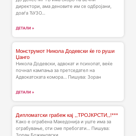
директори, ама деновите им се одбројани,
доаѓа ЂУЗО…
ДЕТАЛИ »
Монструмот Никола Додевски ќе го руши
Џанго
Никола Додевски, адвокат и психопат, веќе
почнал кампања за претседател на
Адвокатската комора… Пишува: Зоран
ДЕТАЛИ »
Дипломатски грабеж кај ,,ТРОЈКРСТИ,,!***
Како е ограбена Македонија и уште има за
ограбување, оти сме пребогати… Пишува:
Зоран Божиновски