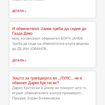
ДЕТАЛИ »
И обвинителот Јанев треба да седне до
Газда Деко
мое, кочанскиот обвинител БОРЧ ЈАНЕВ
треба да седи на обвинителна клупа веднаш
до ДЕЈАН ЈОВАНОВ,
ДЕТАЛИ »
Зошто за трагедијата во ,,ПУЛС,, не е
обвинет Дарко Крстески?
Дарко Крстески е џокер во покерот што го
играат обвинителите контра премиерот…
Пишува: Зоран Божиновски