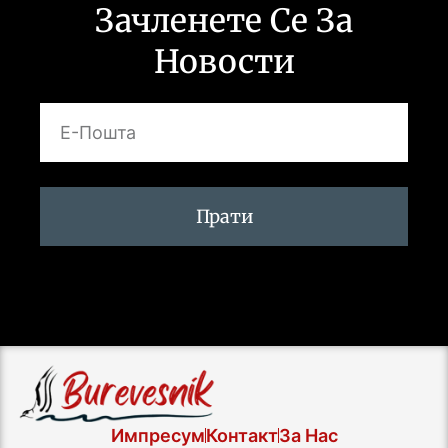
Зачленете Се За
Новости
Прати
Импресум
Контакт
За Нас