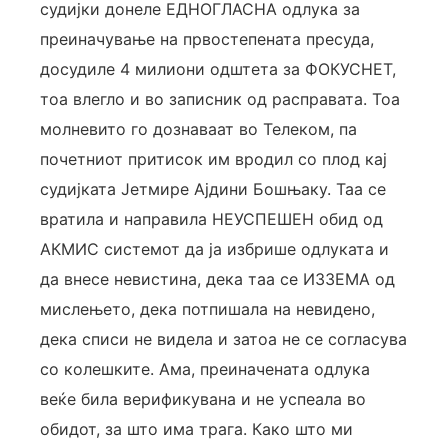
судијки донеле ЕДНОГЛАСНА одлука за
преиначување на првостепената пресуда,
досудиле 4 милиони одштета за ФОКУСНЕТ,
тоа влегло и во записник од расправата. Тоа
молневито го дознаваат во Телеком, па
почетниот притисок им вродил со плод кај
судијката Јетмире Ајдини Бошњаку. Таа се
вратила и направила НЕУСПЕШЕН обид од
АКМИС системот да ја избрише одлуката и
да внесе невистина, дека таа се ИЗЗЕМА од
мислењето, дека потпишала на невидено,
дека списи не видела и затоа не се согласува
со колешките. Ама, преиначената одлука
веќе била верификувана и не успеала во
обидот, за што има трага. Како што ми