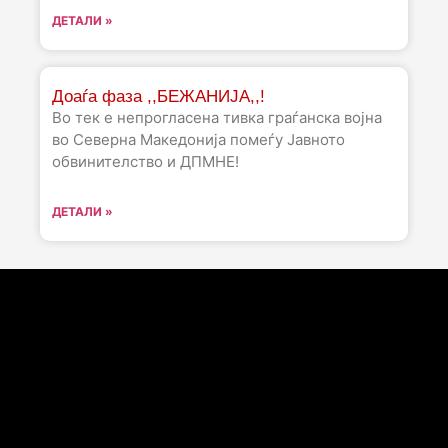
ДЕТАЛИ »
Доаѓа фаза ,,БЕЖАНИЈА,,!
Во тек е непрогласена тивка граѓанска војна
во Северна Македонија помеѓу Јавното
обвинителство и ДПМНЕ!
ДЕТАЛИ »
Следете не :