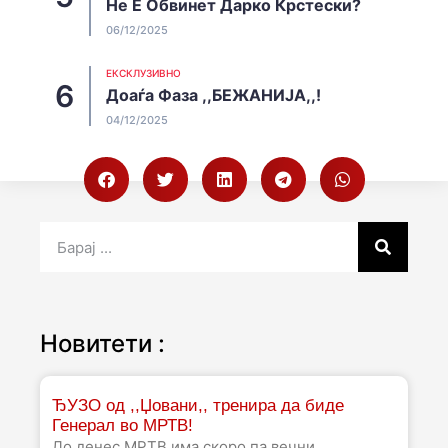
Не Е Обвинет Дарко Крстески?
06/12/2025
EКСКЛУЗИВНО
Доаѓа Фаза ,,БЕЖАНИЈА,,!
04/12/2025
Новитети :
ЂУЗО од ,,Џовани,, тренира да биде
Генерал во МРТВ!
До денес МРТВ има скоро па вечни