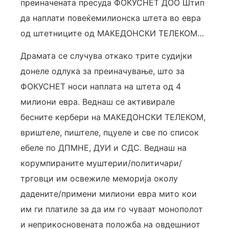
преиначената пресуда ФОКУСНЕТ ДОО Штип
да наплати повеќемилионска штета во евра
од штетниците од МАКЕДОНСКИ ТЕЛЕКОМ…
Драмата се случува откако трите судијки
донеле одлука за преиначување, што за
ФОКУСНЕТ носи наплата на штета од 4
милиони евра. Веднаш се активирале
бесните кербери на МАКЕДОНСКИ ТЕЛЕКОМ,
вриштеле, пиштеле, пцуеле и све по список
ебеле по ДПМНЕ, ДУИ и СДС. Веднаш на
корумпираните муштерии/политичари/
трговци им освежиле меморија околу
дадените/примени милиони евра мито кои
им ги платиле за да им го чуваат монополот
и неприкосновената положба на овдешниот