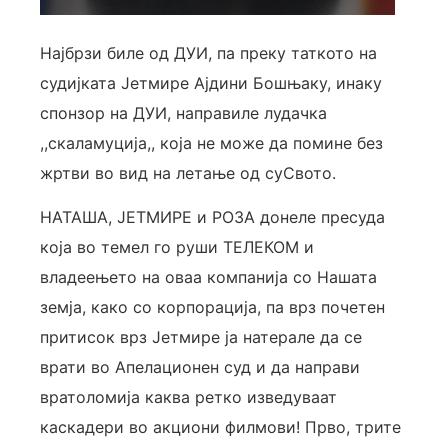
Најбрзи биле од ДУИ, па преку таткото на
судијката Јетмире Ајдини Бошњаку, инаку
спонзор на ДУИ, направиле лудачка
,,скаламуција,, која не може да помине без
жртви во вид на летање од суСвото.
НАТАША, ЈЕТМИРЕ и РОЗА донеле пресуда
која во темел го руши ТЕЛЕКОМ и
владеењето на оваа компанија со Нашата
земја, како со корпорација, па врз почетен
притисок врз Јетмире ја натерале да се
врати во Апелационен суд и да направи
вратоломија каква ретко изведуваат
каскадери во акциони филмови! Прво, трите