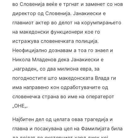
во Словенија веќе е тргнат и заменет со нов
директор од Словенија. Јанакиески е
главниот актер во делот на корумпирањето
на македонски функционери кое го
истражува словенечката полиција.
Неофицијално дознавам а тоа го знаел и
Никола Младенов дека Јанакиески е
„награден„ со два милиона евра, за
погодностите што македонската Влада ги
има направено кон одработувачите од
словенечка страна во име на оператерот
„ОНЕ„.
Најбитен дел од целата оваа трагедија и
главна и посакувана цел на Фамилијата била
да дојдат до екстерниот хард диск кој