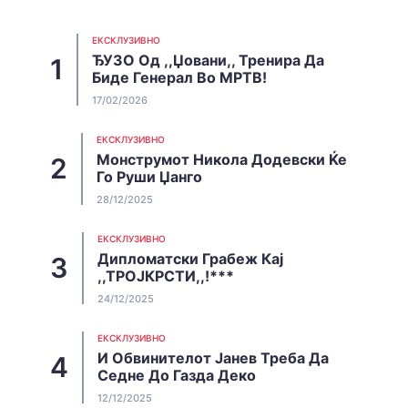
EКСКЛУЗИВНО
ЂУЗО Од ,,Џовани,, Тренира Да
Биде Генерал Во МРТВ!
17/02/2026
EКСКЛУЗИВНО
Монструмот Никола Додевски Ќе
Го Руши Џанго
28/12/2025
EКСКЛУЗИВНО
Дипломатски Грабеж Кај
,,ТРОЈКРСТИ,,!***
24/12/2025
EКСКЛУЗИВНО
И Обвинителот Јанев Треба Да
Седне До Газда Деко
12/12/2025