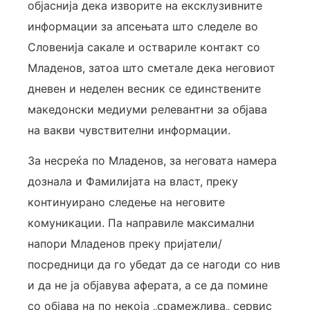
објаснија дека изворите на ексклузивните
информации за апсењата што следеле во
Словенија сакале и оствариле контакт со
Младенов, затоа што сметале дека неговиот
дневен и неделен весник се единствените
македонски медиуми релевантни за објава
на вакви чувствителни информации.
За несреќа по Младенов, за неговата намера
дознала и Фамилијата на власт, преку
континуирано следење на неговите
комуникации. Па направиле максимални
напори Младенов преку пријатели/
посредници да го убедат да се нагоди со нив
и да не ја објавува аферата, а се да помине
со објава на по некоја „срамежлива„ сервис