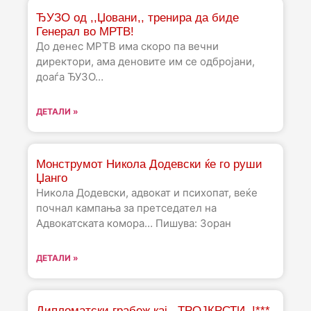
ЂУЗО од ,,Џовани,, тренира да биде
Генерал во МРТВ!
До денес МРТВ има скоро па вечни
директори, ама деновите им се одбројани,
доаѓа ЂУЗО…
ДЕТАЛИ »
Монструмот Никола Додевски ќе го руши
Џанго
Никола Додевски, адвокат и психопат, веќе
почнал кампања за претседател на
Адвокатската комора… Пишува: Зоран
ДЕТАЛИ »
Дипломатски грабеж кај ,,ТРОЈКРСТИ,,!***