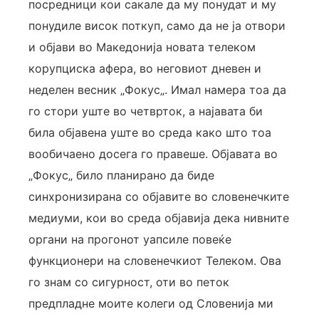
посредници кои сакале да му понудат и му
понудиле висок поткуп, само да не ја отвори
и објави во Македонија новата телеком
корупциска афера, во неговиот дневен и
неделен весник „Фокус„. Имал намера тоа да
го стори уште во четврток, а најавата би
била објавена уште во среда како што тоа
вообичаено досега го правеше. Објавата во
„Фокус„ било планирано да биде
синхронизирана со објавите во словенечките
медиуми, кои во среда објавија дека нивните
органи на прогонот уапсиле повеќе
функционери на словенечкиот Телеком. Ова
го знам со сигурност, оти во петок
предпладне моите колеги од Словенија ми