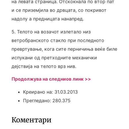
на левата страница. Отскокнала по втор пат
и се приземјила во дрвцата, со покривот
надолу а предницата нанапред.
5. Телото на возачот излетало низ
ветробранското стакло при последното
превртување, кога сите перничиња веќе биле
испукани од претходните механички
дејствија на телото врз нив.
Продолжува на следниов линк >>
Kреирано на: 31.03.2013
Прегледано: 280.375
Коментари