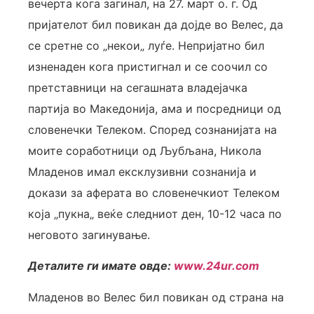
вечерта кога загинал, на 27. март о. г. Од
пријателот бил повикан да дојде во Велес, да
се сретне со „некои„ луѓе. Непријатно бил
изненаден кога пристигнал и се соочил со
претставници на сегашната владејачка
партија во Македонија, ама и посредници од
словенечки Телеком. Според сознанијата на
моите соработници од Љубљана, Никола
Младенов имал ексклузивни сознанија и
докази за аферата во словенечкиот Телеком
која „пукна„ веќе следниот ден, 10-12 часа по
неговото загинување.
Деталите ги имате овде:
www.24ur.com
Младенов во Велес бил повикан од страна на