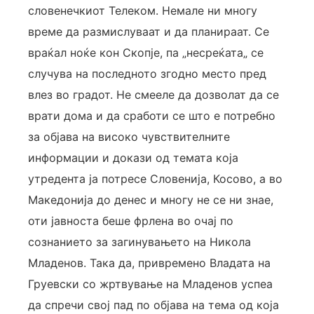
словенечкиот Телеком. Немале ни многу
време да размислуваат и да планираат. Се
враќал ноќе кон Скопје, па „несреќата„ се
случува на последното згодно место пред
влез во градот. Не смееле да дозволат да се
врати дома и да сработи се што е потребно
за објава на високо чувствителните
информации и докази од темата која
утредента ја потресе Словенија, Косово, а во
Македонија до денес и многу не се ни знае,
оти јавноста беше фрлена во очај по
сознанието за загинувањето на Никола
Младенов. Така да, привремено Владата на
Груевски со жртвување на Младенов успеа
да спречи свој пад по објава на тема од која