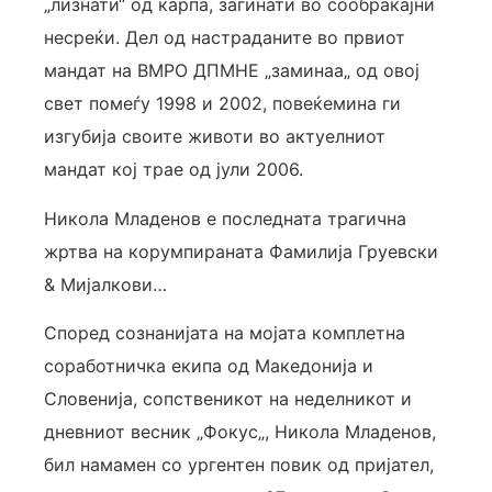
„лизнати“ од карпа, загинати во сообраќајни
несреќи. Дел од настраданите во првиот
мандат на ВМРО ДПМНЕ „заминаа„ од овој
свет помеѓу 1998 и 2002, повеќемина ги
изгубија своите животи во актуелниот
мандат кој трае од јули 2006.
Никола Младенов е последната трагична
жртва на корумпираната Фамилија Груевски
& Мијалкови…
Според сознанијата на мојата комплетна
соработничка екипа од Македонија и
Словенија, сопственикот на неделникот и
дневниот весник „Фокус„, Никола Младенов,
бил намамен со ургентен повик од пријател,