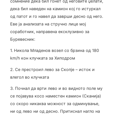
сомнение дека бил гонет од неговите џелати,
дека бил наведен на камион кој го истуркал
од патот и го навел да заврши десно од него.
Еве ја анализата на стручно лице мој
соработник, направена ексклузивно за
Буревесник:
1. Никола Младенов возел со брзина од 180
km/h кон клучката за Хиподром
2. Се престроил лево за Скопје – исток и
влегол во клучката
3. Почнал да врти лево и во видното поле му
се појавува косо наместен камион (Сканија)
со скоро никаква можност за одминување,
ни од лево ни од десно. Притиснал нагло на