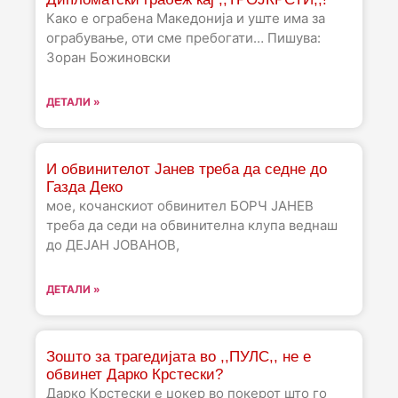
Како е ограбена Македонија и уште има за
ограбување, оти сме пребогати… Пишува:
Зоран Божиновски
ДЕТАЛИ »
И обвинителот Јанев треба да седне до
Газда Деко
мое, кочанскиот обвинител БОРЧ ЈАНЕВ
треба да седи на обвинителна клупа веднаш
до ДЕЈАН ЈОВАНОВ,
ДЕТАЛИ »
Зошто за трагедијата во ,,ПУЛС,, не е
обвинет Дарко Крстески?
Дарко Крстески е џокер во покерот што го