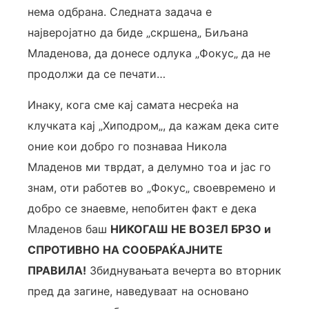
нема одбрана. Следната задача е
најверојатно да биде „скршена„ Биљана
Младенова, да донесе одлука „Фокус„ да не
продолжи да се печати…
Инаку, кога сме кај самата несреќа на
клучката кај „Хиподром„, да кажам дека сите
оние кои добро го познаваа Никола
Младенов ми тврдат, а делумно тоа и јас го
знам, оти работев во „Фокус„ своевремено и
добро се знаевме, непобитен факт е дека
Младенов баш
НИКОГАШ НЕ ВОЗЕЛ БРЗО и
СПРОТИВНО НА СООБРАЌАЈНИТЕ
ПРАВИЛА!
Збиднувањата вечерта во вторник
пред да загине, наведуваат на основано