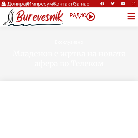
Донирај
Импресум
Контакт
За нас
РАДИО
Eксклузивно
Mладенов е жртва на новата
афера во Телеком