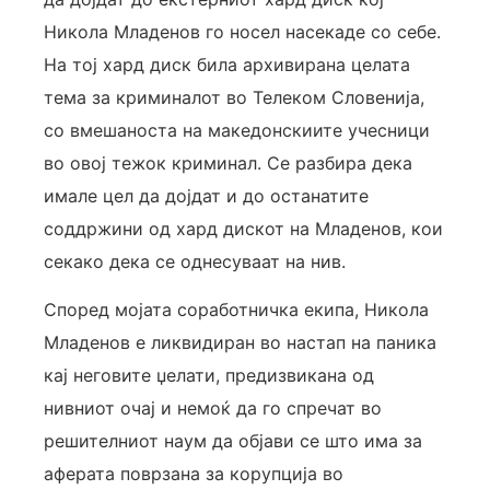
Никола Младенов го носел насекаде со себе.
На тој хард диск била архивирана целата
тема за криминалот во Телеком Словенија,
со вмешаноста на македонскиите учесници
во овој тежок криминал. Се разбира дека
имале цел да дојдат и до останатите
соддржини од хард дискот на Младенов, кои
секако дека се однесуваат на нив.
Според мојата соработничка екипа, Никола
Младенов е ликвидиран во настап на паника
кај неговите џелати, предизвикана од
нивниот очај и немоќ да го спречат во
решителниот наум да објави се што има за
аферата поврзана за корупција во