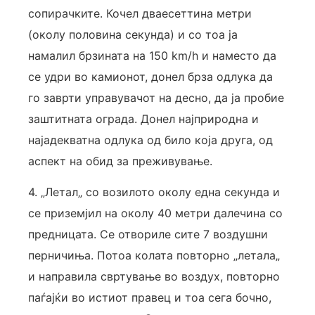
сопирачките. Кочел дваесеттина метри
(околу половина секунда) и со тоа ја
намалил брзината на 150 km/h и наместо да
се удри во камионот, донел брза одлука да
го заврти управувачот на десно, да ја пробие
заштитната ограда. Донел најприродна и
најадекватна одлука од било која друга, од
аспект на обид за преживување.
4. „Летал„ со возилото околу една секунда и
се приземјил на околу 40 метри далечина со
предницата. Се отвориле сите 7 воздушни
перничиња. Потоа колата повторно „летала„
и направила свртување во воздух, повторно
паѓајќи во истиот правец и тоа сега бочно,