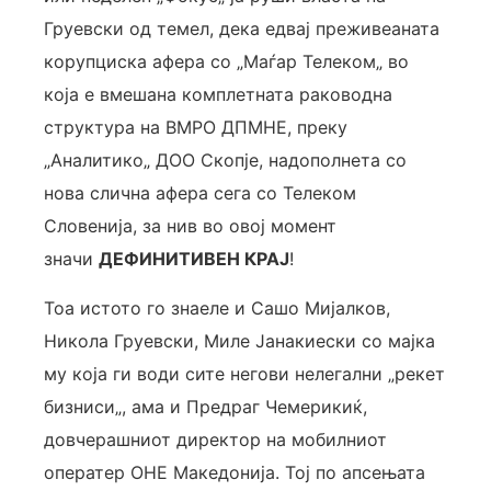
Груевски од темел, дека едвај преживеаната
корупциска афера со „Маѓар Телеком„ во
која е вмешана комплетната раководна
структура на ВМРО ДПМНЕ, преку
„Аналитико„ ДОО Скопје, надополнета со
нова слична афера сега со Телеком
Словенија, за нив во овој момент
значи
ДЕФИНИТИВЕН КРАЈ
!
Тоа истото го знаеле и Сашо Мијалков,
Никола Груевски, Миле Јанакиески со мајка
му која ги води сите негови нелегални „рекет
бизниси„, ама и Предраг Чемерикиќ,
довчерашниот директор на мобилниот
оператер ОНЕ Македонија. Тој по апсењата