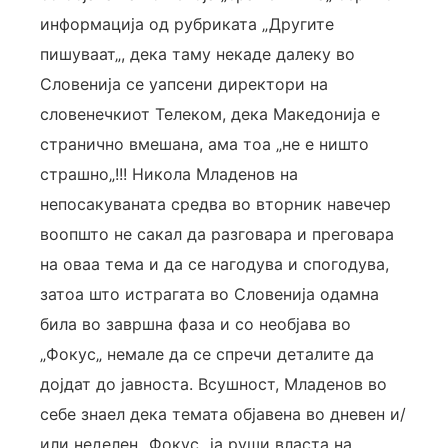
информација од рубриката „Другите
пишуваат„, дека таму некаде далеку во
Словенија се уапсени директори на
словенечкиот Телеком, дека Македонија е
странично вмешана, ама тоа „не е ништо
страшно„!!! Никола Младенов на
непосакуваната средва во вторник навечер
воопшто не сакал да разговара и преговара
на оваа тема и да се нагодува и спогодува,
затоа што истрагата во Словенија одамна
била во завршна фаза и со необјава во
„Фокус„ немале да се спречи деталите да
дојдат до јавноста. Всушност, Младенов во
себе знаел дека темата објавена во дневен и/
или неделен „Фокус„ ја руши власта на