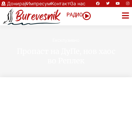
Донирај
Импресум
Контакт
За нас
РАДИО
Eксклузивно
Пропаст на ДуПе, нов хаос
во Реплек