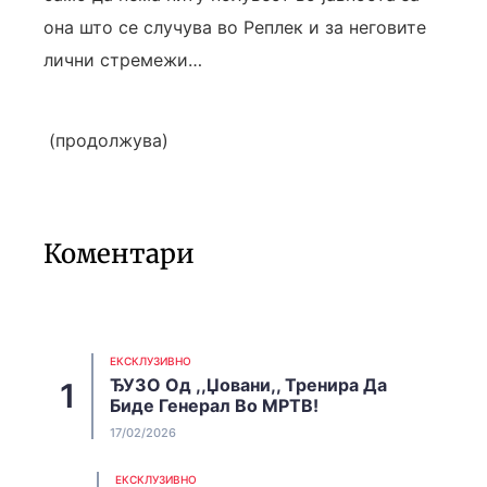
она што се случува во Реплек и за неговите
лични стремежи…
(продолжува)
Коментари
EКСКЛУЗИВНО
ЂУЗО Од ,,Џовани,, Тренира Да
Биде Генерал Во МРТВ!
17/02/2026
EКСКЛУЗИВНО