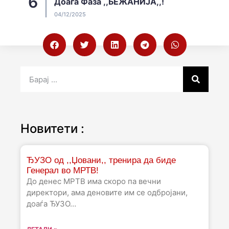
Доаѓа Фаза ,,БЕЖАНИЈА,,!
04/12/2025
Новитети :
ЂУЗО од ,,Џовани,, тренира да биде
Генерал во МРТВ!
До денес МРТВ има скоро па вечни
директори, ама деновите им се одбројани,
доаѓа ЂУЗО…