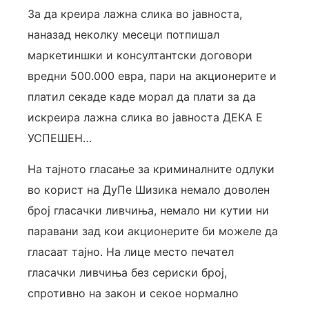
За да креира лажна слика во јавноста,
наназад неколку месеци потпишал
маркетиншки и консултантски договори
вредни 500.000 евра, пари на акционерите и
платил секаде каде морал да плати за да
искреира лажна слика во јавноста ДЕКА Е
УСПЕШЕН…
На тајното гласање за криминалните одлуки
во корист на ДуПе Шизика немало доволен
број гласачки ливчиња, немало ни кутии ни
паравани зад кои акционерите би можеле да
гласаат тајно. На лице место печател
гласачки ливчиња без сериски број,
спротивно на закон и секое нормално