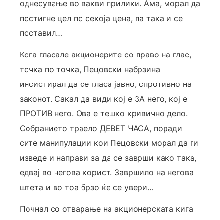
однесување во вакви прилики. Ама, морал да
постигне цел по секоја цена, па така и се
поставил…
Кога гласале акционерите со право на глас,
точка по точка, Пецовски набрзина
инсистирал да се гласа јавно, спротивно на
законот. Сакал да види кој е ЗА него, кој е
ПРОТИВ него. Ова е тешко кривично дело.
Собранието траело ДЕВЕТ ЧАСА, поради
сите манипулации кои Пецовски морал да ги
изведе и направи за да се заврши како така,
едвај во негова корист. Завршило на негова
штета и во тоа брзо ќе се увери…
Почнал со отварање на акционерската кига