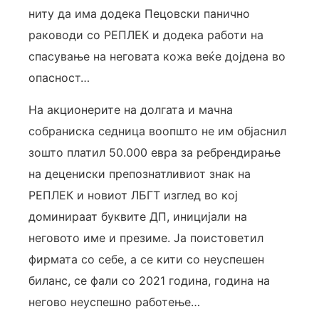
ниту да има додека Пецовски панично
раководи со РЕПЛЕК и додека работи на
спасување на неговата кожа веќе дојдена во
опасност…
На акционерите на долгата и мачна
собраниска седница воопшто не им објаснил
зошто платил 50.000 евра за ребрендирање
на децениски препознатливиот знак на
РЕПЛЕК и новиот ЛБГТ изглед во кој
доминираат буквите ДП, иницијали на
неговото име и презиме. Ја поистоветил
фирмата со себе, а се кити со неуспешен
биланс, се фали со 2021 година, година на
негово неуспешно работење…