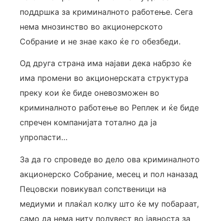
поддршка за криминалното работење. Сега
нема мнозинство во акционерското
Собрание и не знае како ќе го обезбеди.
Од друга страна има најави дека набрзо ќе
има промени во акционерската структура
преку кои ќе биде оневозможен во
криминалното работење во Реплек и ќе биде
спречен компанијата тотално да ја
упропасти…
За да го спроведе во дело ова криминалното
акционерско Собрание, месец и пол наназад
Пецовски повикувал сопственици на
медиуми и плаќал колку што ќе му побараат,
само да нема ниту полувест во јавноста за