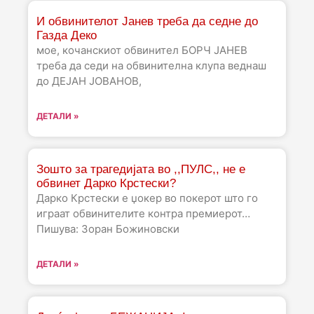
И обвинителот Јанев треба да седне до
Газда Деко
мое, кочанскиот обвинител БОРЧ ЈАНЕВ
треба да седи на обвинителна клупа веднаш
до ДЕЈАН ЈОВАНОВ,
ДЕТАЛИ »
Зошто за трагедијата во ,,ПУЛС,, не е
обвинет Дарко Крстески?
Дарко Крстески е џокер во покерот што го
играат обвинителите контра премиерот…
Пишува: Зоран Божиновски
ДЕТАЛИ »