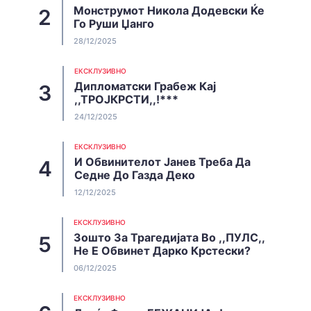
Монструмот Никола Додевски Ќе
Го Руши Џанго
28/12/2025
EКСКЛУЗИВНО
Дипломатски Грабеж Кај
,,ТРОЈКРСТИ,,!***
24/12/2025
EКСКЛУЗИВНО
И Обвинителот Јанев Треба Да
Седне До Газда Деко
12/12/2025
EКСКЛУЗИВНО
Зошто За Трагедијата Во ,,ПУЛС,,
Не Е Обвинет Дарко Крстески?
06/12/2025
EКСКЛУЗИВНО