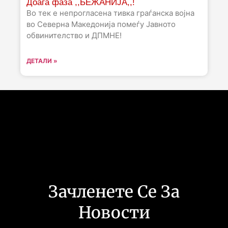
Доаѓа фаза ,,БЕЖАНИЈА,,!
Во тек е непрогласена тивка граѓанска војна
во Северна Македонија помеѓу Јавното
обвинителство и ДПМНЕ!
ДЕТАЛИ »
Следете не :
Зачленете Се За
Новости