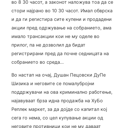
во 8 30 часот, а законот наложува тоа да се
стори најрано во 10 30 часот. Имал обврска
и да ги регистира сите купени и продадени
акции пред одржување на собранието, ама
имало трансакции кои не му оделе во
прилог, па не дозволил да бидат
регистрирани пред да почне седницата на
собранието во среда…
Во настап на очај, Душан Пецовски ДуПе
Шизика и неговите се помалубројни
поддржувачи на ова криминално работење,
најавуваат брза идна продажба на ХуБо
Реплек маркет, за да дојде со капитал кој
сега го нема, со цел купување акции од
неговите противници кои не му даваат