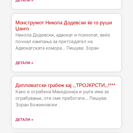
ДЕТАЛИ »
Монструмот Никола Додевски ќе го руши
Џанго
Никола Додевски, адвокат и психопат, веќе
почнал кампања за претседател на
Адвокатската комора… Пишува: Зоран
ДЕТАЛИ »
Дипломатски грабеж кај ,,ТРОЈКРСТИ,,!***
Како е ограбена Македонија и уште има за
ограбување, оти сме пребогати… Пишува:
Зоран Божиновски
ДЕТАЛИ »