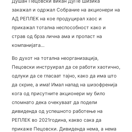
Душан Пецовски викан ДуПе Шизика
закажал и одржал Собрание на акционери на
АД РЕПЛЕК на кое продуцирал хаос и
прикажал тотална неспособност како и
страв од брза лична ама и пропаст на
компанијата…
Во духот на тотална неорганизација,
Пецовски инструирал да се работи хаотично,
одлуки да се гласаат тајно, како да има што
да скрие, а има! Имал напад на шизофренија
кога од присутните акционери му било
спомнато дека очекуваат да подели
дивиденда од успешното работење на
РЕПЛЕК во 2021година, какво сака да
прикаже Пецовски. Дивиденда нема, а нема