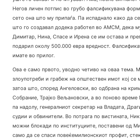
Негов личен потпис во грубо фалсификувана форм
сето она што му припаѓа. Па испаднало како да се
што го создавал додека работел во АМСМ, дека му
Димитар, Нина, Спасе и Ирена се им остава и пре
подарил околу 500.000 евра вредност. Фалсифика
имате во прилог.
Ова е само првото, уводно четиво на оваа тема. М
злоупотреби и грабеж на општествен имот кој се
затоа што, според Ангеловски, во одбрана на кри
Собрание, Трајко Вељановски, а во поново време
па надолу, генералниот секретар на Владата, Дра
судии и обвинители. Во потрага по вистината, Ни
можни блокади по институциите, поставени од Мин
само да се спаси повеќемилионскиот профит, стек