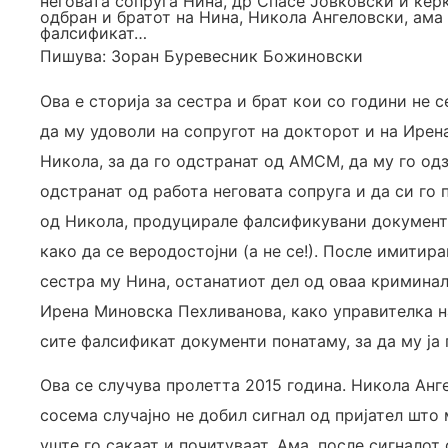
неговата сопруга Нина, др Спасе Јовковски и ќе
одбран и братот на Нина, Никола Ангеловски, ама
фалсификат…
Пишува: Зоран Буревесник Божиновски
Ова е сторија за сестра и брат кои со години не 
да му удоволи на сопругот на докторот и на Ирен
Никола, за да го одстранат од АМСМ, да му го одзе
одстранат од работа неговата сопруга и да си го 
од Никола, продуцирале фалсификувани документ
како да се веродостојни (а не се!). После имити
сестра му Нина, останатиот дел од оваа криминал
Ирена Миновска Пехливанова, како управителка
н
сите фалсификат документи понатаму, за да му ја
Ова се случува пролетта 2015 година. Никола Анг
сосема случајно не добил сигнал од пријател што
уште го сакаат и почитуваат. Ама, после сигналот