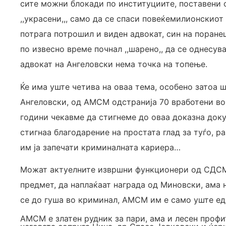
сите можни блокади по институциите, поставени 
,,украсени,,, само да се спаси повеќемилионскиот
потрага потрошил и виден адвокат, син на поранеш
по извесно време почнал ,,шарено,, да се однесув
адвокат на Ангеловски нема точка на топење.
Ќе има уште четива на оваа тема, особено затоа 
Ангеловски, од АМСМ одстранија 70 вработени во 
години чекавме да стигнеме до оваа доказна док
стигнаа благодарение на простата глад за туѓо, ра
им ја запечати криминалната кариера…
Можат актуелните извршни функционери од СДСМ д
предмет, да наплаќаат награда од Миновски, ама 
се до гуша во криминал, АМСМ им е само уште еде
АМСМ е златен рудник за пари, ама и лесен проф