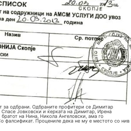
ит за одбрани. Одбраните профитери се Димитар
г Спасе Јовковски и ќерката на Димитар, Ирена
братот на Нина, Никола Ангеловски, ама го
Со фалсификат. Процениле дека не му е местото со нив