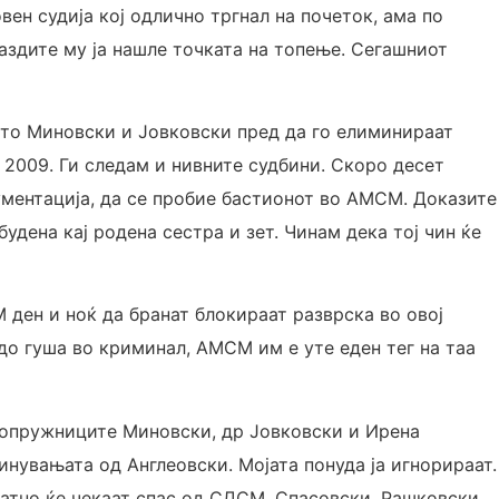
ен судија кој одлично тргнал на почеток, ама по
Газдите му ја нашле точката на топење. Сегашниот
што Миновски и Јовковски пред да го елиминираат
2009. Ги следам и нивните судбини. Скоро десет
ументација, да се пробие бастионот во АМСМ. Доказите
будена кај родена сестра и зет. Чинам дека тој чин ќе
ен и ноќ да бранат блокираат разврска во овој
до гуша во криминал, АМСМ им е уте еден тег на таа
сопружниците Миновски, др Јовковски и Ирена
инувањата од Англеовски. Мојата понуда ја игнорираат.
тно ќе чекаат спас од СДСМ, Спасовски, Рашковски…