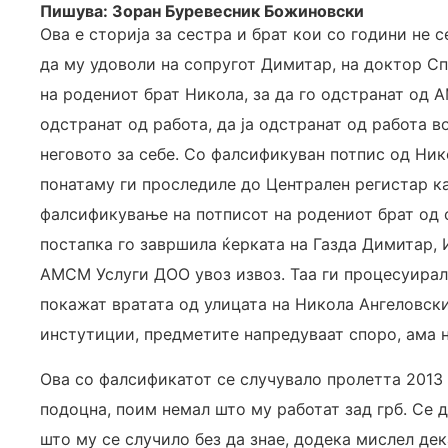
Пишува: Зоран Буревесник Божиновски
Ова е сторија за сестра и брат кои со години не 
да му удоволи на сопругот Димитар, на доктор Сп
на родениот брат Никола, за да го одстранат од А
одстранат од работа, да ја одстранат од работа во
неговото за себе. Со фалсификуван потпис од Ни
понатаму ги проследиле до Централен регистар ка
фалсификување на потписот на родениот брат од 
постапка го завршила ќерката на Газда Димитар,
АМСМ Услуги ДОО увоз извоз. Таа ги процесуирала
покажат вратата од улицата на Никола Ангеловск
инстутиции, предметите напредуваат споро, ама н
Ова со фалсификатот се случувало пролетта 2013
подоцна, поим немал што му работат зад грб. Се д
што му се случило без да знае, додека мислел дек