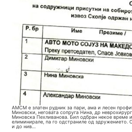
АМСМ е златен рудник за пари, ама и лесен проф
Миновски, неговата сопруга Нина, др неврохирур
Миновска Пехливанова. Бил одбран некое време и 
елиминирале, па го одстраниле од здружението. 
и до нив…