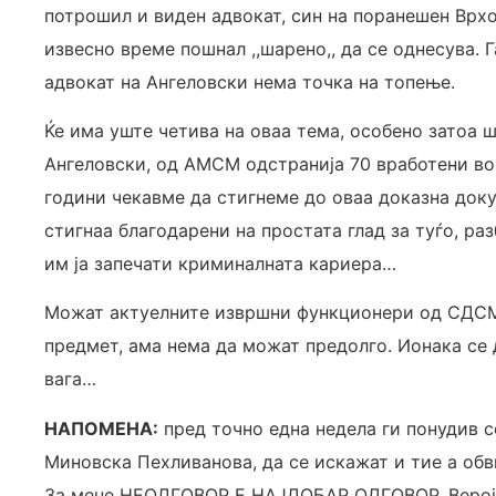
потрошил и виден адвокат, син на поранешен Врхов
извесно време пошнал ,,шарено,, да се однесува. 
адвокат на Ангеловски нема точка на топење.
Ќе има уште четива на оваа тема, особено затоа 
Ангеловски, од АМСМ одстранија 70 вработени во 
години чекавме да стигнеме до оваа доказна док
стигнаа благодарени на простата глад за туѓо, раз
им ја запечати криминалната кариера…
Можат актуелните извршни функционери од СДСМ д
предмет, ама нема да можат предолго. Ионака се 
вага…
НАПОМЕНА:
пред точно една недела ги понудив 
Миновска Пехливанова, да се искажат и тие а обв
За мене НЕОДГОВОР Е НАЈДОБАР ОДГОВОР. Вероја