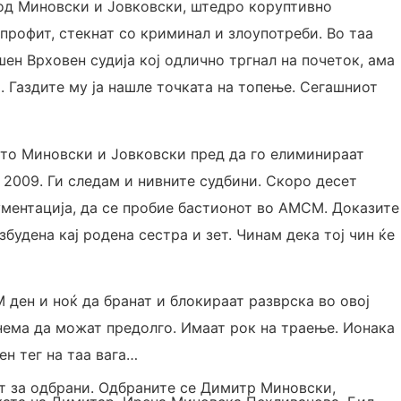
од Миновски и Јовковски, штедро коруптивно
 профит, стекнат со криминал и злоупотреби. Во таа
ен Врховен судија кој одлично тргнал на почеток, ама
а. Газдите му ја нашле точката на топење. Сегашниот
што Миновски и Јовковски пред да го елиминираат
2009. Ги следам и нивните судбини. Скоро десет
ументација, да се пробие бастионот во АМСМ. Доказите
збудена кај родена сестра и зет. Чинам дека тој чин ќе
ен и ноќ да бранат и блокираат разврска во овој
нема да можат предолго. Имаат рок на траење. Ионака
н тег на таа вага…
ит за одбрани. Одбраните се Димитр Миновски,