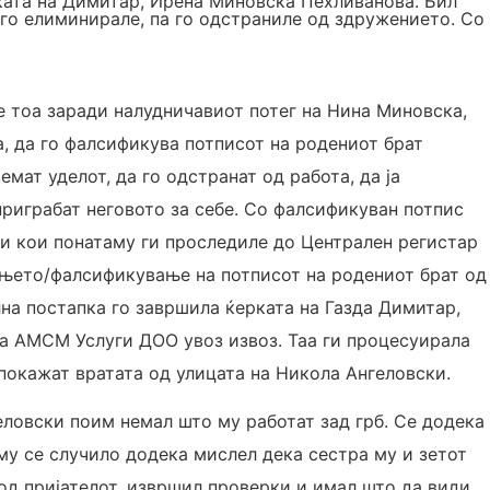
рката на Димитар, Ирена Миновска Пехливанова. Бил
 го елиминирале, па го одстраниле од здружението. Со
се тоа заради налудничавиот потег на Нина Миновска,
а, да го фалсификува потписот на родениот брат
мат уделот, да го одстранат од работа, да ја
приграбат неговото за себе. Со фалсификуван потпис
и кои понатаму ги проследиле до Централен регистар
рањето/фалсификување на потписот на родениот брат од
на постапка го завршила ќерката на Газда Димитар,
а АМСМ Услуги ДОО увоз извоз. Таа ги процесуирала
 покажат вратата од улицата на Никола Ангеловски.
еловски поим немал што му работат зад грб. Се додека
 му се случило додека мислел дека сестра му и зетот
 од пријателот, извршил проверки и
имал што да види.