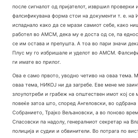
после сигналот од пријателот, извршил проверки 
фалсификувана форма стои на документи т. е. на 
испаднало како да се мрази самиот себе, како ни
работел во АМСМ, дека му е доста од се, па едно
се им остава и препушта. А тоа во пари значи де
Плус му го избришале и уделот во АМСМ. Фалсифи
ги имате во прилог.
Ова е само првото, уводно четиво на оваа тема. 
оваа тема, НИКОЈ ни да загребе. Еве мене ме заин
злоупотреби и грабеж на општествен имот кој се
повеќе затоа што, според Ангеловски, во одбрана
Собранието, Трајко Вељановски, а во поново вре
Спасовски па надолу, генералниот секретар на Вл
полиција и судии и обвинители. Во потрага по ви