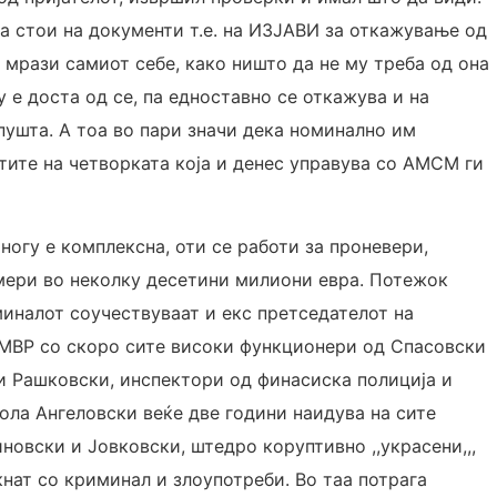
а стои на документи т.е. на ИЗЈАВИ за откажување од
 мрази самиот себе, како ништо да не му треба од она
 е доста од се, па едноставно се откажува и на
пушта. А тоа во пари значи дека номинално им
тите на четворката која и денес управува со АМСМ ги
ногу е комплексна, оти се работи за проневери,
 мери во неколку десетини милиони евра. Потежок
миналот соучествуваат и екс претседателот на
 МВР со скоро сите високи функционери од Спасовски
ги Рашковски, инспектори од финасиска полиција и
кола Ангеловски веќе две години наидува на сите
овски и Јовковски, штедро коруптивно ,,украсени,,,
нат со криминал и злоупотреби. Во таа потрага