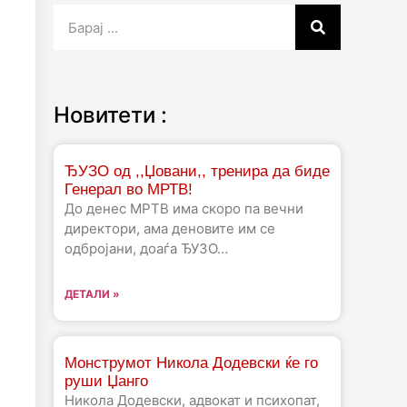
Новитети :
ЂУЗО од ,,Џовани,, тренира да биде
Генерал во МРТВ!
До денес МРТВ има скоро па вечни
директори, ама деновите им се
одбројани, доаѓа ЂУЗО…
ДЕТАЛИ »
Монструмот Никола Додевски ќе го
руши Џанго
Никола Додевски, адвокат и психопат,