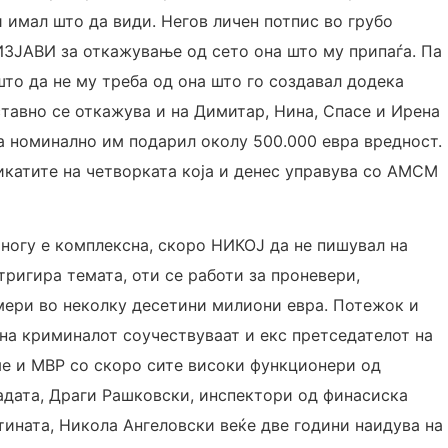
и
имал што да види. Негов личен потпис во грубо
ИЗЈАВИ за откажување од сето она што му припаѓа. Па
што да не му треба од она што го создавал додека
ставно се откажува и на Димитар, Нина, Спасе и Ирена
ка номинално им подарил околу 500.000 евра вредност.
катите на четворката која и денес управува со АМСМ
Многу е комплексна, скоро НИКОЈ да не пишувал на
тригира темата, оти се работи за проневери,
 мери во неколку десетини милиони евра. Потежок и
 на криминалот соучествуваат и екс претседателот на
ме и МВР со скоро сите високи функционери од
адата, Драги Рашковски, инспектори од финасиска
стината, Никола Ангеловски веќе две години наидува на