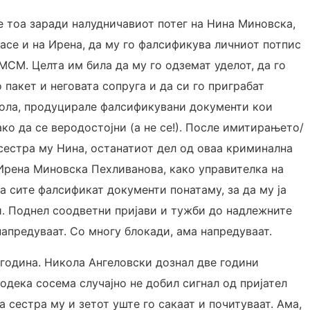
се тоа заради налудничавиот потег на Нина Миновска,
асе и на Ирена, да му го фалсификува личниот потпис
МСМ. Целта им била да му го одземат уделот, да го
 пакет и неговата сопруга и да си го приграбат
кола, продуцирале фалсификувани документи кои
ко да се веродостојни (а не се!). После имитирањето/
сестра му Нина, останатиот дел од оваа криминална
 Ирена Миновска Пехливанова, како управителка
на
 сите фалсификат документи понатаму, за да му ја
и. Поднел соодветни пријави и тужби до надлежните
апредуваат. Со многу блокади, ама напредуваат.
 година. Никола Ангеловски дознал две години
одека сосема случајно не добил сигнал од пријател
а сестра му и зетот уште го сакаат и почитуваат. Ама,