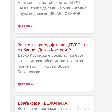
мое, кочанскиот обвинител БОРЧ
ЈАНЕВ треба да седи на обвинителна
клупа веднаш до ДЕЈАН ЈОВАНОВ,
ДЕТАЛИ »
Зошто за трагедијата во ,,ПУЛС,, не
е обвинет Дарко Крстески?
Дарко Крстески е џокер во покерот
што го играат обвинителите контра
премиерот… Пишува: Зоран
Божиновски
ДЕТАЛИ »
Доаѓа фаза ,,БЕЖАНИЈА,,!
Во тек е непрогласена тивка граѓанска