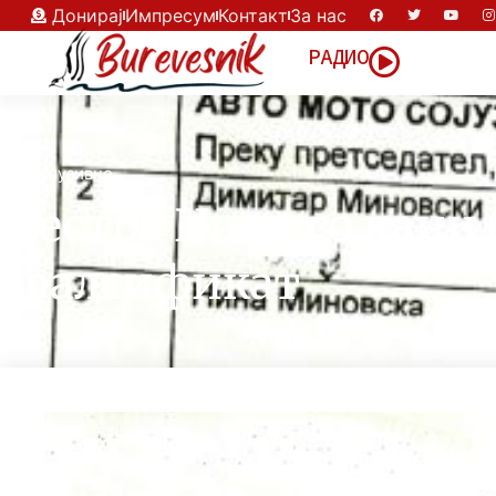
Донирај
Импресум
Контакт
За нас
РАДИО
Eксклузивно
Сестра Нина го кани 
фалсификат