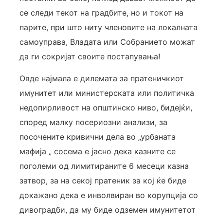
се следи текот на градбите, но и токот на
парите, при што ниту членовите на локалната
самоуправа, Владата или Собранието можат
да ги сокријат своите постапувања!
Овде најмала е дилемата за пратеничкиот
имунитет или министерската или политичка
недопирливост на општинско ниво, бидејќи,
според малку посериозни анализи, за
посочените кривични дела во „урбаната
мафија „ сосема е јасно дека казните се
поголеми од лимитираните 6 месеци казна
затвор, за на секој пратеник за кој ќе биде
докажано дека е инволвиран во корупција со
дивоградби, да му биде одземен имунитетот