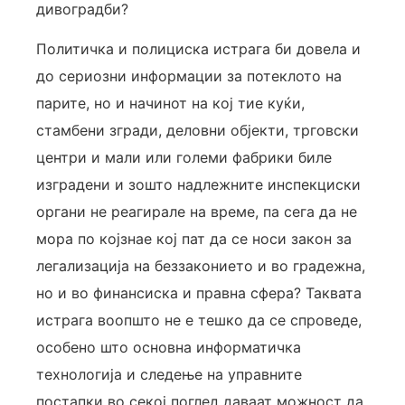
дивоградби?
Политичка и полициска истрага би довела и
до сериозни информации за потеклото на
парите, но и начинот на кој тие куќи,
стамбени згради, деловни објекти, трговски
центри и мали или големи фабрики биле
изградени и зошто надлежните инспекциски
органи не реагирале на време, па сега да не
мора по којзнае кој пат да се носи закон за
легализација на беззаконието и во градежна,
но и во финансиска и правна сфера? Таквата
истрага воопшто не е тешко да се спроведе,
особено што основна информатичка
технологија и следење на управните
постапки во секој поглед даваат можност да