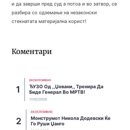
и да заврши пред суд а потоа и во затвор, се
разбира со одземање на незаконски
стекнатата материјална корист!
Коментари
EКСКЛУЗИВНО
ЂУЗО Од ,,Џовани,, Тренира Да
Биде Генерал Во МРТВ!
17/02/2026
EКСКЛУЗИВНО
Монструмот Никола Додевски Ќе
Го Руши Џанго