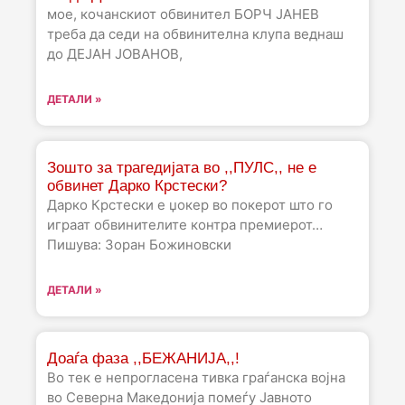
мое, кочанскиот обвинител БОРЧ ЈАНЕВ
треба да седи на обвинителна клупа веднаш
до ДЕЈАН ЈОВАНОВ,
ДЕТАЛИ »
Зошто за трагедијата во ,,ПУЛС,, не е
обвинет Дарко Крстески?
Дарко Крстески е џокер во покерот што го
играат обвинителите контра премиерот…
Пишува: Зоран Божиновски
ДЕТАЛИ »
Доаѓа фаза ,,БЕЖАНИЈА,,!
Во тек е непрогласена тивка граѓанска војна
во Северна Македонија помеѓу Јавното