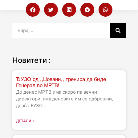
Новитети :
ЂУЗО од ,,Џовани,, тренира да биде
Генерал во МРТВ!
До денес МРТВ има скоро па вечни
директори, ама деновите им се одбројани,
доаѓа ЂУЗО…
ДЕТАЛИ »