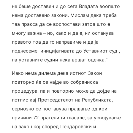
не беше доставен и до сега Владата воопшто
нема доставено закони. Мислам дека треба
таа пракса да се воспостави затоа што е
многу важна – но, како и да е, ни останува
правото тоа да го направиме и да ја
поднесеме иницијативата до Уставниот суд ,
па уставните судии нека вршат оценка.“
Иако нема дилема дека истиот Закон
повторно ќе се најде во собраниска
процедура, па и повторно може да дојде на
потпис кај Претседателот на Републиката,
сериозно се поставува прашање од кои
причини 72 пратеници гласале, за усвојување
на закон кој според Пендаровски и