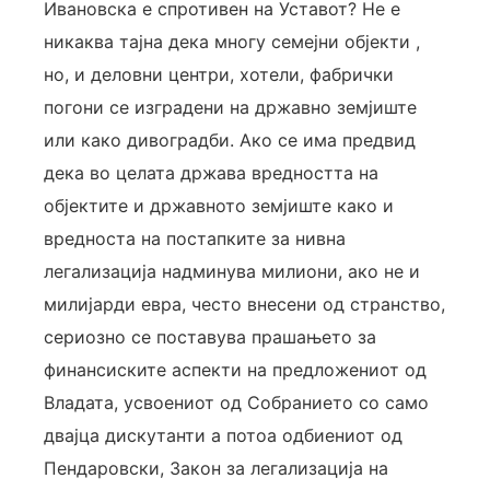
Ивановска е спротивен на Уставот? Не е
никаква тајна дека многу семејни објекти ,
но, и деловни центри, хотели, фабрички
погони се изградени на државно земјиште
или како дивоградби. Ако се има предвид
дека во целата држава вредността на
објектите и државното земјиште како и
вредноста на постапките за нивна
легализација надминува милиони, ако не и
милијарди евра, често внесени од странство,
сериозно се поставува прашањето за
финансиските аспекти на предложениот од
Владата, усвоениот од Собранието со само
двајца дискутанти а потоа одбиениот од
Пендаровски, Закон за легализација на