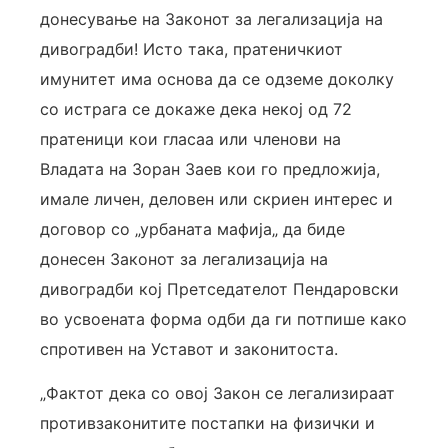
донесување на Законот за легализација на
дивоградби! Исто така, пратеничкиот
имунитет има основа да се одземе доколку
со истрага се докаже дека некој од 72
пратеници кои гласаа или членови на
Владата на Зоран Заев кои го предложија,
имале личен, деловен или скриен интерес и
договор со „урбаната мафија„ да биде
донесен Законот за легализација на
дивоградби кој Претседателот Пендаровски
во усвоената форма одби да ги потпише како
спротивен на Уставот и законитоста.
„Фактот дека со овој Закон се легализираат
противзаконитите постапки на физички и