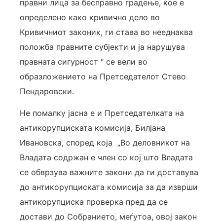
правни лица за бесправно градење, кое е
определено како кривично дело во
Кривичниот законик, ги става во нееднаква
положба правните субјекти и ја нарушува
правната сигурност “ се вели во
образложението на Претседателот Стево
Пендаровски.
Не помалку јасна е и Претседателката на
антикорупциската комисија, Билјана
Ивановска, според која „Во деловникот на
Владата содржан е член со кој што Владата
се обврзува важните закони да ги доставува
до антикорупциската комисија за да изврши
антикорупциска проверка пред да се
достави до Собранието, меѓутоа, овој закон