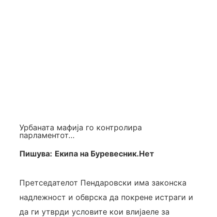
Урбаната мафија го контролира
парламентот…
Пишува:
Екипа на Буревесник.Нет
Претседателот Пендаровски има законска
надлежност и обврска да покрене истраги и
да ги утврди условите кои влијаеле за