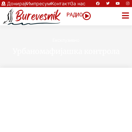
Донирај
Импресум
Контакт
За нас
РАДИО
Eксклузивно
Урбаномафијашка контрола