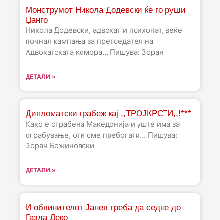
Монструмот Никола Додевски ќе го руши
Џанго
Никола Додевски, адвокат и психопат, веќе
почнал кампања за претседател на
Адвокатската комора… Пишува: Зоран
ДЕТАЛИ »
Дипломатски грабеж кај ,,ТРОЈКРСТИ,,!***
Како е ограбена Македонија и уште има за
ограбување, оти сме пребогати… Пишува:
Зоран Божиновски
ДЕТАЛИ »
И обвинителот Јанев треба да седне до
Газда Деко