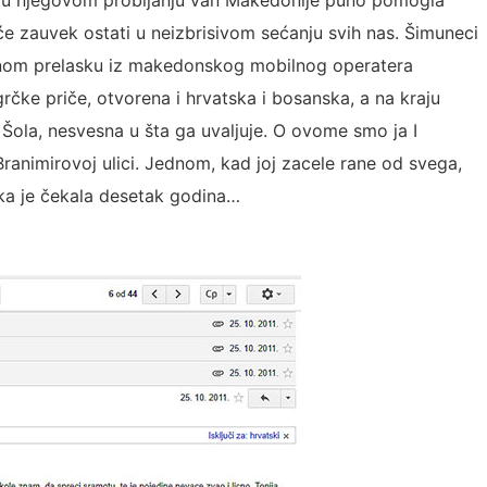
še će zauvek ostati u neizbrisivom sećanju svih nas. Šimuneci
ošinom prelasku iz makedonskog mobilnog operatera
rčke priče, otvorena i hrvatska i bosanska, a na kraju
a Šola, nesvesna u šta ga uvaljuje. O ovome smo ja I
Branimirovoj ulici. Jednom, kad joj zacele rane od svega,
ska je čekala desetak godina…