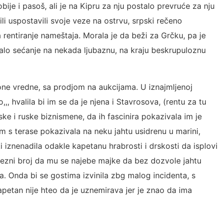
bije i pasoš, ali je na Kipru za nju postalo prevruće za nju
li uspostavili svoje veze na ostrvu, srpski rečeno
a rentiranje nameštaja. Morala je da beži za Grčku, pa je
alo sećanje na nekada ljubaznu, na kraju beskrupuloznu
no one vredne, sa prodjom na aukcijama. U iznajmljenoj
o,,, hvalila bi im se da je njena i Stavrosova, (rentu za tu
ke i ruske biznismene, da ih fascinira pokazivala im je
m s terase pokazivala na neku jahtu usidrenu u marini,
 iznenadila odakle kapetanu hrabrosti i drskosti da isplovi
vezni broj da mu se najebe majke da bez dozvole jahtu
na. Onda bi se gostima izvinila zbg malog incidenta, s
 kapetan nije hteo da je uznemirava jer je znao da ima