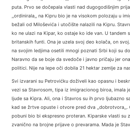
puta. Prvo se dočepala vlasti nad dugogodišnjim prij
,,ordinirala,, na Kipru bio je na visokom polozaju u 
bežali od Miloševića i utočište nalazili na Kipru. St
ko ne ulazi na Kipar, ko ostaje ko ide van. U tandem s
britanskih funti. Ona je uzela svoj deo kolača, on svo
na svojim ledjima osetili mnogi poznati Srbi koji su 
Naravno da se boje da svedoče i javno pričaju jer ona
politici. Nije na lepe oči dobila 21 hektar zemlje za n
Svi izvarani su Petrovićku doživeli kao opasnu i besk
vezi sa Stavrosom, tipa iz imigracionog biroa, imala 
ljude sa Kipra. Ali, ona i Stavros su ih prvo ljubazno s
kad se žrtve opuste i otvore pred dva ,,dobrotvora,,. 
pobuni bio bi ekspresno proteran. Kiparske vlasti su z
zvanično na brojne prijave o prevarama. Mada je Stavr