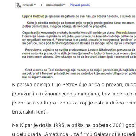
Kiparska odiseja Lilje Petrović je priča o prevari, d
je dužna i u ružnom sećanju mnogima, bavila se raznim 
je zbrisala sa Kipra. Iznos za koji je ostala dužna on
britanskih funti.
Na Kipar je došla 1995, a otišla na početak 2001 godin
u delu grada ,,Amatunda,,, za firmu Galatariotis (grad