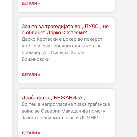
ДЕТАЛИ »
Зошто за трагедијата во ,,ПУЛС,, не
е обвинет Дарко Крстески?
Дарко Крстески е џокер во покерот
што го играат обвинителите контра
премиерот… Пишува: Зоран
Божиновски
ДЕТАЛИ »
Доаѓа фаза ,,БЕЖАНИЈА,,!
Во тек е непрогласена тивка граѓанска
војна во Северна Македонија помеѓу
Јавното обвинителство и ДПМНЕ!
ДЕТАЛИ »