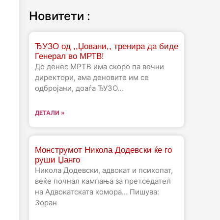
Новитети :
ЂУЗО од ,,Џовани,, тренира да биде
Генерал во МРТВ!
До денес МРТВ има скоро па вечни
директори, ама деновите им се
одбројани, доаѓа ЂУЗО…
ДЕТАЛИ »
Монструмот Никола Додевски ќе го
руши Џанго
Никола Додевски, адвокат и психопат,
веќе почнал кампања за претседател
на Адвокатската комора… Пишува:
Зоран