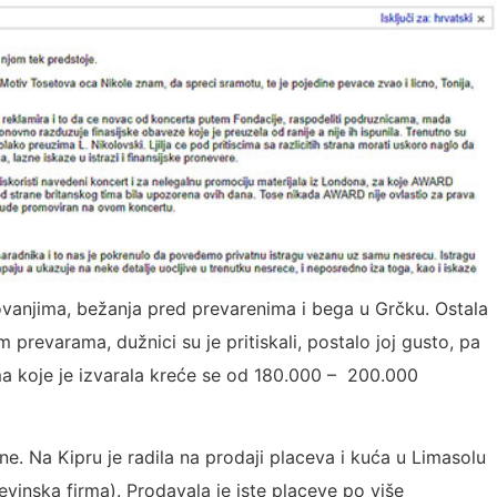
ugovanjima, bežanja pred prevarenima i bega u Grčku. Ostala
prevarama, dužnici su je pritiskali, postalo joj gusto, pa
ima koje je izvarala kreće se od 180.000 – 200.000
e. Na Kipru je radila na prodaji placeva i kuća u Limasolu
jevinska firma). Prodavala je iste placeve po više