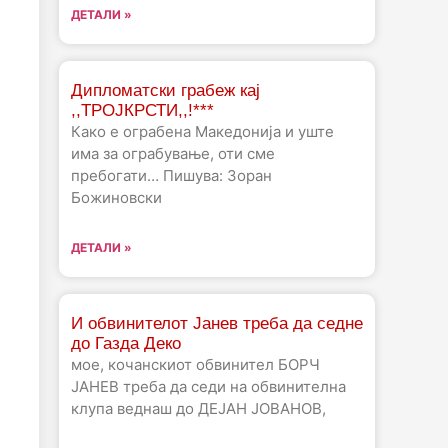
ДЕТАЛИ »
Дипломатски грабеж кај
,,ТРОЈКРСТИ,,!***
Како е ограбена Македонија и уште
има за ограбување, оти сме
пребогати… Пишува: Зоран
Божиновски
ДЕТАЛИ »
И обвинителот Јанев треба да седне
до Газда Деко
мое, кочанскиот обвинител БОРЧ
ЈАНЕВ треба да седи на обвинителна
клупа веднаш до ДЕЈАН ЈОВАНОВ,