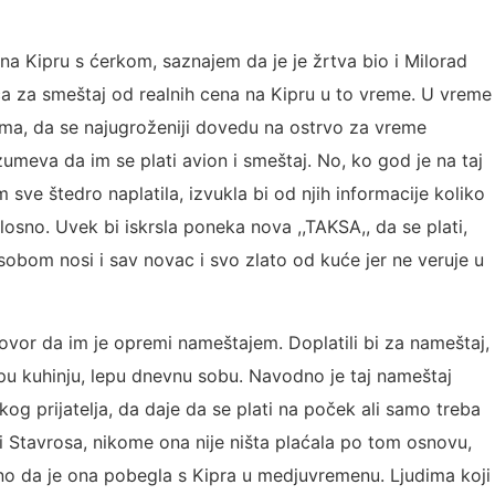
na Kipru s ćerkom, saznajem da je je žrtva bio i Milorad
ovca za smeštaj od realnih cena na Kipru u to vreme. U vreme
ima, da se najugroženiji dovedu na ostrvo za vreme
meva da im se plati avion i smeštaj. No, ko god je na taj
m sve štedro naplatila, izvukla bi od njih informacije koliko
ilosno. Uvek bi iskrsla poneka nova ,,TAKSA,, da se plati,
sobom nosi i sav novac i svo zlato od kuće jer ne veruje u
govor da im je opremi nameštajem. Doplatili bi za nameštaj,
epu kuhinju, lepu dnevnu sobu. Navodno je taj nameštaj
kog prijatelja, da daje da se plati na poček ali samo treba
 i Stavrosa, nikome ona nije ništa plaćala po tom osnovu,
vno da je ona pobegla s Kipra u medjuvremenu. Ljudima koji