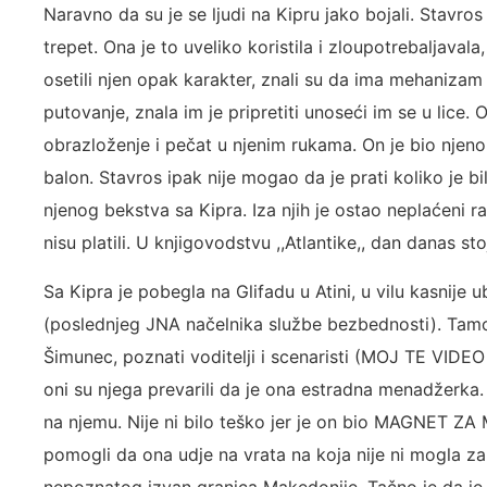
Naravno da su je se ljudi na Kipru jako bojali. Stavros
trepet. Ona je to uveliko koristila i zloupotrebaljavala,
osetili njen opak karakter, znali su da ima mehaniza
putovanje, znala im je pripretiti unoseći im se u lice.
obrazloženje i pečat u njenim rukama. On je bio njeno 
balon. Stavros ipak nije mogao da je prati koliko je b
njenog bekstva sa Kipra. Iza njih je ostao neplaćeni r
nisu platili. U knjigovodstvu ,,Atlantike,, dan danas stoj
Sa Kipra je pobegla na Glifadu u Atini, u vilu kasnije
(poslednjeg JNA načelnika službe bezbednosti). Tam
Šimunec, poznati voditelji i scenaristi (MOJ TE VIDE
oni su njega prevarili da je ona estradna menadžerka
na njemu. Nije ni bilo teško jer je on bio MAGNET Z
pomogli da ona udje na vrata na koja nije ni mogla za
nepoznatog izvan granica Makedonije. Tačno je da j