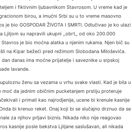
ateljem i fiktivnim ljubavnikom Stavrosom. U vreme kad je
imigracionom birou, a imućni Srbi su u to vreme masovno
avros je bio GOSPODAR ŽIVOTA I SMRTI. Odlučivao je ko ulazi
a Ljiljom su napravili ukupni ,,obrt,, od oko 200.000
j. Stavros je bio moćna alatka u njenim rukama. Njen bič su
došli na Kipar bežeći pred režimom Slobodana Miloševića.
 dan danas ima moćne prijatelje i saveznike u srpskoj
asade lavande.
rupuloznu ženu sa vezama u vrhu svake vlasti. Kad je bila u
je moć da jednim običnim pucketanjem prstiju proteruje
ačekivali i primali kao najrodjenije, ucene bi krenule kasnije
Onda bi krenuo reket. Onaj koji bi se slučajno drznuo da se
nale za njihov prljavi biznis. Nikada niko nije reagovao
os kasnije posle bekstva Ljiljane saslušavan, ali nikada