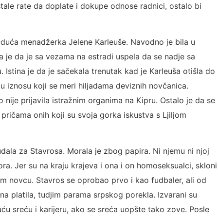
eostale rate da doplate i dokupe odnose radnici, ostalo bi
buduća menadžerka Jelene Karleuše. Navodno je bila u
tina je da je sa vezama na estradi uspela da se nadje sa
Istina je da je sačekala trenutak kad je Karleuša otišla do
ac u iznosu koji se meri hiljadama deviznih novčanica.
 nije prijavila istražnim organima na Kipru. Ostalo je da se
pričama onih koji su svoja gorka iskustva s Ljiljom
udala za Stavrosa. Morala je zbog papira. Ni njemu ni njoj
ora. Jer su na kraju krajeva i ona i on homoseksualci, skloni
em novcu. Stavros se oprobao prvo i kao fudbaler, ali od
ona platila, tudjim parama srpskog porekla. Izvarani su
uću sreću i karijeru, ako se sreća uopšte tako zove. Posle