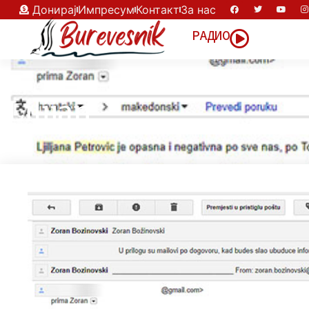
Донирај
Импресум
Контакт
За нас
РАДИО
Lilijan