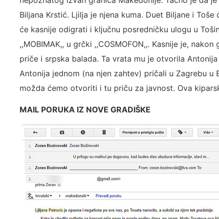
Biljana Krstić. Ljilja je njena kuma. Duet Biljane i To
će kasnije odigrati i ključnu posredničku ulogu u T
,,MOBIMAK,, u grčki ,,COSMOFON,,. Kasnije je, nakon g
priče i srpska balada. Ta vrata mu je otvorila Antonij
Antonija jednom (na njen zahtev) pričali u Zagrebu u 
možda ćemo otvoriti i tu priču za javnost. Ova kipar
MAIL PORUKA IZ NOVE GRADIŠKE