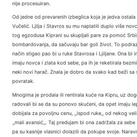
nije procesuiran.
Od jedne od prevarenih izbeglica koja je jedva ostala 
Vučelić. Ljilja i Stavros su mu naplatili duplo više n
tog egzodusa Kiprani su skupljali pare za pomoć Srb
bombardovanja, da sačuvaju bar goli život. To podrazu
način stigao pao bi u ruke Stavrosa i Ljiljane. Ona bi i
imaju novca i zlata kod sebe, pa ih je reketirala bezm
neki novi harač. Znala je dobro da svako kad beži sa 
povratak.
Mnogima je prodala ili rentirala kuće na Kipru, uz do
radovali bi se da su ponovo skućeni, da opet imaju l
dobijala za povoljnu cenu, ,,ispod ruke,, od nekog veli
,,mali avansić,,. Taj predujam bi ona zadržala za sebe
pa su kasnije vlasnici dolazili da pokupe svoje. Nara