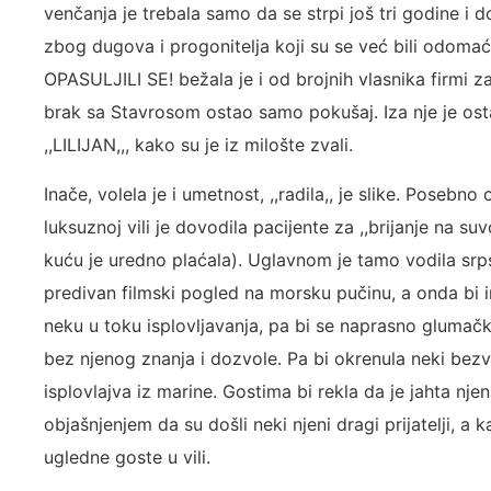
venčanja je trebala samo da se strpi još tri godine i do
zbog dugova i progonitelja koji su se već bili odomaći
OPASULJILI SE! bežala je i od brojnih vlasnika firmi z
brak sa Stavrosom ostao samo pokušaj. Iza nje je ost
,,LILIJAN,,, kako su je iz milošte zvali.
Inače, volela je i umetnost, ,,radila,, je slike. Poseb
luksuznoj vili je dovodila pacijente za ,,brijanje na suv
kuću je uredno plaćala). Uglavnom je tamo vodila srps
predivan filmski pogled na morsku pučinu, a onda bi i
neku u toku isplovljavanja, pa bi se naprasno glumački
bez njenog znanja i dozvole. Pa bi okrenula neki bez
isplovlajva iz marine. Gostima bi rekla da je jahta nje
objašnjenjem da su došli neki njeni dragi prijatelji, a
ugledne goste u vili.