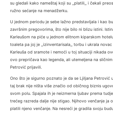
su gledali kako nameštaj koji su ,,platili,, i čekali pr
ružno sećanje na menadžerku.
U jednom periodu je sebe lažno predstavljala i kao 
završnim pregovorima, što nije bilo ni blizu istini. Is
Karleušom na piće u jednom elitnom kiparskom hotelu. 
toaleta pa joj je ,,izinventarisala,, torbu i ukrala nov
Karleuša od sramote i nemoći u toj situaciji nikada ovo
ovo prepričava kao legenda, ali utemeljena na sličnim 
Petrović prijavili.
Ono što je sigurno poznato je da se Ljiljana Petrović 
taj brak nije ništa više značio od običnog biznis ugov
svom polu. Spajala ih je neizmerna ljubav prema tudj
trećeg razreda dalje nije stigao. Njihovo venčanje ja 
platili njeno venčanje. Na nesreći je gradila svoju bud