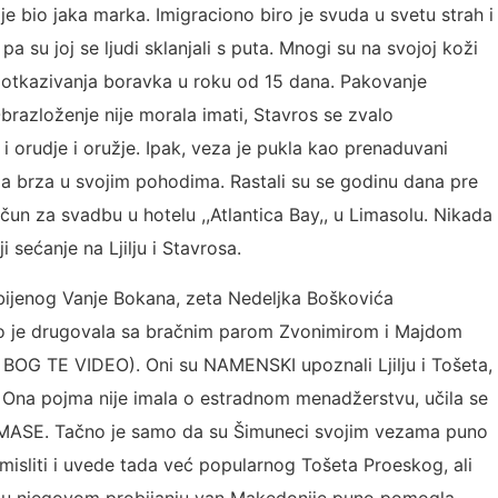
 je bio jaka marka. Imigraciono biro je svuda u svetu strah i
 pa su joj se ljudi sklanjali s puta. Mnogi su na svojoj koži
m otkazivanja boravka u roku od 15 dana. Pakovanje
 Obrazloženje nije morala imati, Stavros se zvalo
i orudje i oružje. Ipak, veza je pukla kao prenaduvani
ila brza u svojim pohodima. Rastali su se godinu dana pre
ačun za svadbu u hotelu ,,Atlantica Bay,, u Limasolu. Nikada
i sećanje na Ljilju i Stavrosa.
 ubijenog Vanje Bokana, zeta Nedeljka Boškovića
o je drugovala sa bračnim parom Zvonimirom i Majdom
O BOG TE VIDEO). Oni su NAMENSKI upoznali Ljilju i Tošeta,
. Ona pojma nije imala o estradnom menadžerstvu, učila se
A MASE. Tačno je samo da su Šimuneci svojim vezama puno
misliti i uvede tada već popularnog Tošeta Proeskog, ali
e u njegovom probijanju van Makedonije puno pomogla