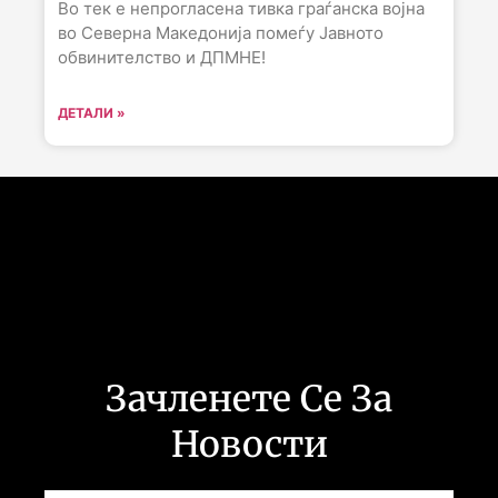
Во тек е непрогласена тивка граѓанска војна
во Северна Македонија помеѓу Јавното
обвинителство и ДПМНЕ!
ДЕТАЛИ »
Следете не :
Зачленете Се За
Новости