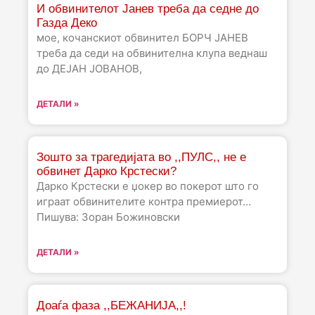
И обвинителот Јанев треба да седне до
Газда Деко
мое, кочанскиот обвинител БОРЧ ЈАНЕВ
треба да седи на обвинителна клупа веднаш
до ДЕЈАН ЈОВАНОВ,
ДЕТАЛИ »
Зошто за трагедијата во ,,ПУЛС,, не е
обвинет Дарко Крстески?
Дарко Крстески е џокер во покерот што го
играат обвинителите контра премиерот…
Пишува: Зоран Божиновски
ДЕТАЛИ »
Доаѓа фаза ,,БЕЖАНИЈА,,!