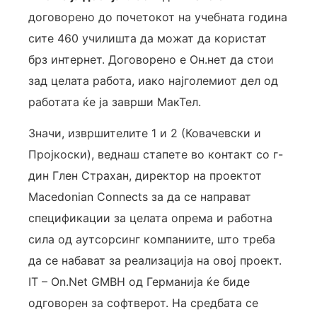
договорено до почетокот на учебната година
сите 460 училишта да можат да користат
брз интернет. Договорено е Он.нет да стои
зад целата работа, иако најголемиот дел од
работата ќе ја заврши МакТел.
Значи, извршителите 1 и 2 (Ковачевски и
Пројкоски), веднаш стапете во контакт со г-
дин Глен Страхан, директор на проектот
Macedonian Connects за да се направат
спецификации за целата опрема и работна
сила од аутсорсинг компаниите, што треба
да се набават за реализација на овој проект.
IT – On.Net GMBH од Германија ќе биде
одговорен за софтверот. На средбата се