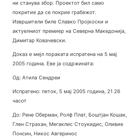
ни станува збор. Проектот бил само
покритие да се покрие грабежот.
Извршители биле Славко Пројкоски и
актуелниот премиер на Северна Македонија,
Димитар Ковачевски.
Доказ е мејл пораката испратена на 5 мај
2005 година. Еве ја содржината:
Од: Атила Сендреи
Испратено: петок, 5 мај 2005 година, 21 26
часот
До: Рене Оберман, Ролф Плат, Боштјан Кошак,
Глен Страхан, Мегаклис Стоукидис, Оливие
Понсин, Никос Авгеринос