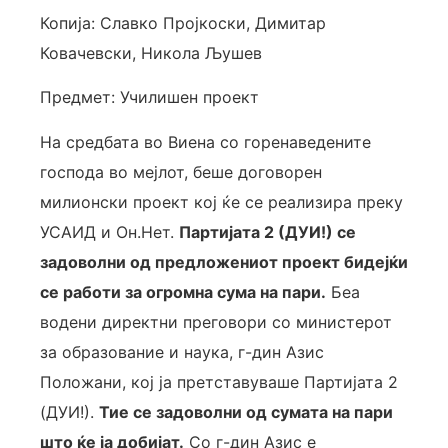
Копија: Славко Пројкоски, Димитар
Ковачевски, Никола Љушев
Предмет: Училишен проект
На средбата во Виена со горенаведените
господа во мејлот, беше договорен
милионски проект кој ќе се реализира преку
УСАИД и Он.Нет.
Партијата 2
(ДУИ!) се
задоволни од предложениот проект бидејќи
се работи за огромна сума на пари.
Беа
водени директни преговори со министерот
за образование и наука, г-дин Азис
Положани, кој ја претставуваше Партијата 2
(ДУИ!).
Тие се задоволни од сумата на пари
што ќе ја добијат.
Со г-дин Азис е