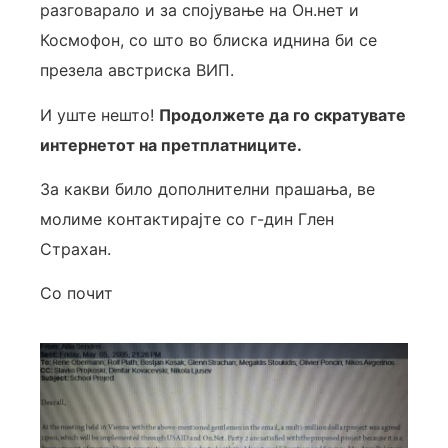
разговарало и за спојување на Он.нет и
Космофон, со што во блиска иднина би се
презела австриска ВИП.
И уште нешто!
Продолжете да го скратувате
интернетот на претплатниците.
За какви било дополнителни прашања, ве
молиме контактирајте со г-дин Глен
Страхан.
Со почит