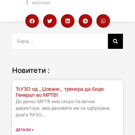
04/12/2025
Новитети :
ЂУЗО од ,,Џовани,, тренира да биде
Генерал во МРТВ!
До денес МРТВ има скоро па вечни
директори, ама деновите им се одбројани,
доаѓа ЂУЗО…
ДЕТАЛИ »