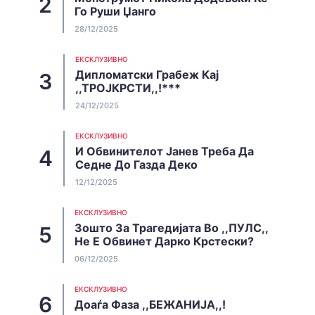
Го Руши Џанго
28/12/2025
EКСКЛУЗИВНО
Дипломатски Грабеж Кај
,,ТРОЈКРСТИ,,!***
24/12/2025
EКСКЛУЗИВНО
И Обвинителот Јанев Треба Да
Седне До Газда Деко
12/12/2025
EКСКЛУЗИВНО
Зошто За Трагедијата Во ,,ПУЛС,,
Не Е Обвинет Дарко Крстески?
06/12/2025
EКСКЛУЗИВНО
Доаѓа Фаза ,,БЕЖАНИЈА,,!