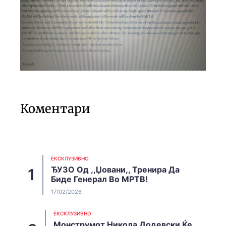
Коментари
EКСКЛУЗИВНО
ЂУЗО Од ,,Џовани,, Тренира Да
Биде Генерал Во МРТВ!
17/02/2026
EКСКЛУЗИВНО
Монструмот Никола Додевски Ќе