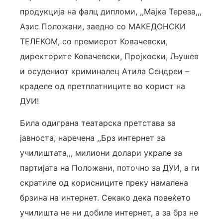
продукција на фалц дипломи, ,,Мајка Тереза,,,
Азис Положани, заедно со МАКЕДОНСКИ
ТЕЛЕКОМ, со премиерот Ковачевски,
директорите Ковачевски, Пројкоски, Љушев
и осудениот криминалец Атила Сендреи –
краделе од претплатниците во корист на
ДУИ!
Била одиграна театарска претстава за
јавноста, наречена ,,Брз интернет за
училиштата,,, милиони долари украле за
партијата на Положани, поточно за ДУИ, а ги
скратиле од корисниците преку намалена
брзина на интернет. Секако дека повеќето
училишта не ни добиле интернет, а за брз не