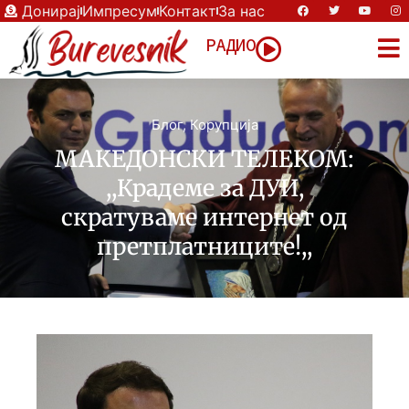
Донирај
Импресум
Контакт
За нас
РАДИО
Блог
,
Корупција
МАКЕДОНСКИ ТЕЛЕКОМ:
,,Крадеме за ДУИ,
скратуваме интернет од
претплатниците!,,